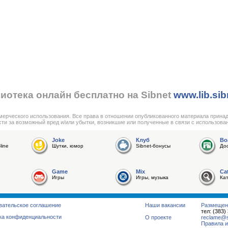
иотека онлайн бесплатно на Sibnet
www.lib.sib
мерческого использования. Все права в отношении опубликованного материала прина
сти за возможный вред и/или убытки, возникшие или полученные в связи с использова
Joke
Клуб
Bo
line
Шутки, юмор
Sibnet-бонусы
До
Game
Mix
Ca
Игры
Игры, музыка
Ка
вательское соглашение
Наши вакансии
Размещен
тел: (383)
ка конфиденциальности
О проекте
reclame@su
Правила и