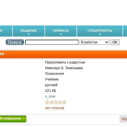
ИЯ
ОБЩЕНИЕ
СЕРВИСЫ
СПЕЦПРОЕКТЫ
ия
Преуспевать с радостью
Николаус Б. Энкельман
Психология
Учебник
русский
221 КБ
s_now
нет голосов
В избранное
Об