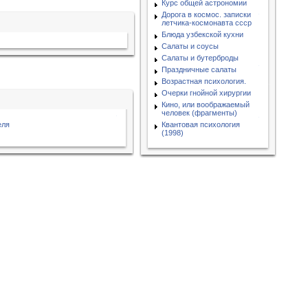
Курс общей астрономии
Дорога в космос. записки
летчика-космонавта ссср
Блюда узбекской кухни
Салаты и соусы
Салаты и бутерброды
Праздничные салаты
Возрастная психология.
Очерки гнойной хирургии
Кино, или воображаемый
человек (фрагменты)
еля
Квантовая психология
(1998)