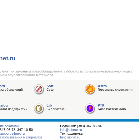
net.ru
длежат их законным правообладателям. Любое их использование возможно лишь с
нием опубликованного материала.
ard
Soft
Astro
ска объявлений
Софт
Гороскопы, хиромантия
talog
Lib
РТК
талог предприятий
Библиотека
Блог Ростелекома
ие рекламы:
Редакция: (383) 347-86-84
 347-06-78, 347-10-50
info@sibnet.ru
pport.sibnet.ru
Техподдержка:
спользования материалов
help.sibnet.ru