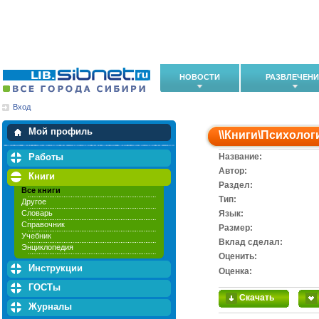
НОВОСТИ
РАЗВЛЕЧЕН
Вход
Мои загрузки
Мои закладки
Мой профиль
\\
Книги
\
Психолог
Работы
Название:
Автор:
Книги
Раздел:
Все книги
Тип:
Другое
Словарь
Язык:
Справочник
Размер:
Учебник
Вклад сделал:
Энциклопедия
Оценить:
Инструкции
Оценка:
ГОСТы
Скачать
Журналы