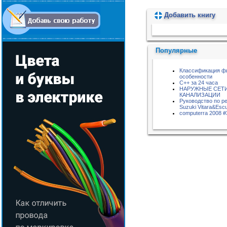
Добавить книгу
Пожалуйста, подождите...
Популярные
Классификация фи
особенности
C++ за 24 часа
НАРУЖНЫЕ СЕТ
КАНАЛИЗАЦИИ
Руководство по р
Suzuki Vitara&Esc
computerra 2008 #