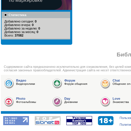
Статистика
Добавлено сегодня:
0
Добавлено вчера:
0
Добавлено за неделю:
0
Добавлено за месяц:
0
Всего:
37082
Библ
Cодержимое сайта предназначено исключительно для ознакомления, без целей ком
согласия законных правообладателей. Администрация сайта не несет ответственно
Видео
Форум
Chat
Видеоролики
Форум общения
Общение on-
Photo
Day
Love
Фотоальбомы
Дневники
Знакомства
Пользо
Полити