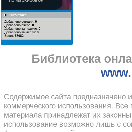
Статистика
Добавлено сегодня:
0
Добавлено вчера:
0
Добавлено за неделю:
0
Добавлено за месяц:
0
Всего:
37082
Библиотека онла
www.l
Cодержимое сайта предназначено и
коммерческого использования. Все 
материала принадлежат их законны
использование возможно лишь с со