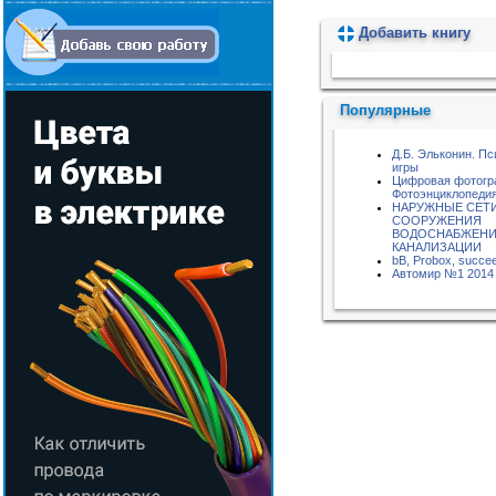
Добавить книгу
Пожалуйста, подождите...
Популярные
Д.Б. Эльконин. Пс
игры
Цифровая фотогр
Фотоэнциклопедия
НАРУЖНЫЕ СЕТИ
СООРУЖЕНИЯ
ВОДОСНАБЖЕНИ
КАНАЛИЗАЦИИ
bB, Probox, succe
Автомир №1 2014