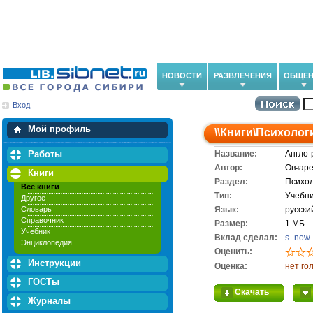
НОВОСТИ
РАЗВЛЕЧЕНИЯ
ОБЩЕН
Вход
Мои загрузки
Мои закладки
Мой профиль
\\
Книги
\
Психолог
Работы
Название:
Англо-
Автор:
Овчаре
Книги
Раздел:
Психо
Все книги
Тип:
Учебн
Другое
Словарь
Язык:
русски
Справочник
Размер:
1 МБ
Учебник
Вклад сделал:
s_now
Энциклопедия
Оценить:
Инструкции
Оценка:
нет го
ГОСТы
Скачать
Журналы