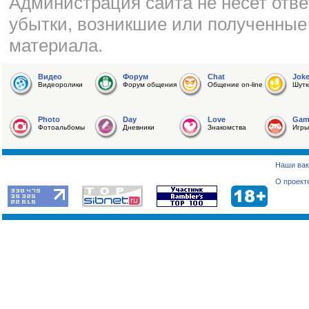
Администрация сайта не несет отве
убытки, возникшие или полученные
материала.
Видео
Форум
Chat
Jok
Видеоролики
Форум общения
Общение on-line
Шутк
Photo
Day
Love
Gam
Фотоальбомы
Дневники
Знакомства
Игры
Наши вак
О проект