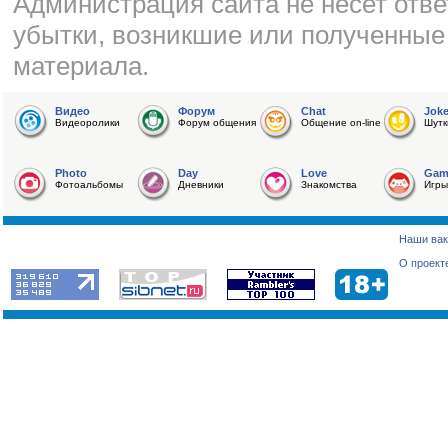
Администрация сайта не несет отве
убытки, возникшие или полученные
материала.
Видео
Форум
Chat
Jok
Видеоролики
Форум общения
Общение on-line
Шутк
Photo
Day
Love
Gam
Фотоальбомы
Дневники
Знакомства
Игры
Наши вак
О проект