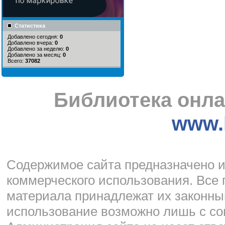
Статистика
Добавлено сегодня:
0
Добавлено вчера:
0
Добавлено за неделю:
0
Добавлено за месяц:
0
Всего:
37082
Библиотека онла
www.l
Cодержимое сайта предназначено и
коммерческого использования. Все 
материала принадлежат их законны
использование возможно лишь с со