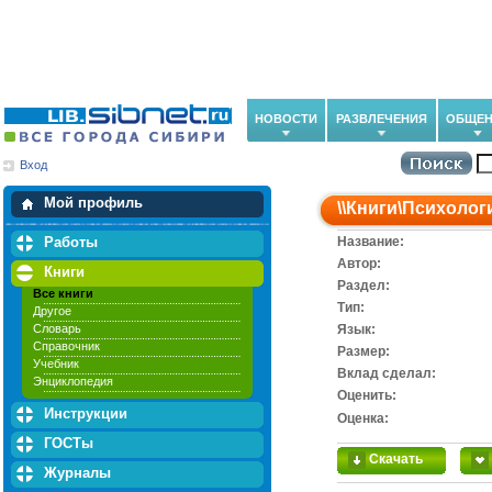
НОВОСТИ
РАЗВЛЕЧЕНИЯ
ОБЩЕН
Вход
Мои загрузки
Мои закладки
Мой профиль
\\
Книги
\
Психолог
Работы
Название:
Автор:
Книги
Раздел:
Все книги
Тип:
Другое
Словарь
Язык:
Справочник
Размер:
Учебник
Вклад сделал:
Энциклопедия
Оценить:
Инструкции
Оценка:
ГОСТы
Скачать
Журналы