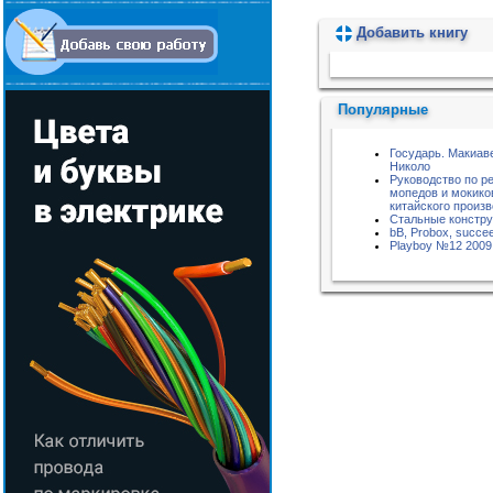
Добавить книгу
Пожалуйста, подождите...
Популярные
Государь. Макиав
Николо
Руководство по р
мопедов и мокико
китайского произ
Стальные констру
bB, Probox, succe
Playboy №12 2009