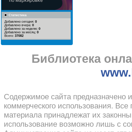
Статистика
Добавлено сегодня:
0
Добавлено вчера:
0
Добавлено за неделю:
0
Добавлено за месяц:
0
Всего:
37082
Библиотека онла
www.l
Cодержимое сайта предназначено и
коммерческого использования. Все 
материала принадлежат их законны
использование возможно лишь с со