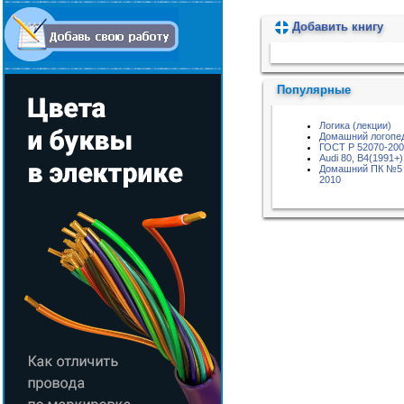
Добавить книгу
Пожалуйста, подождите...
Популярные
Логика (лекции)
Домашний логопе
ГОСТ Р 52070-20
Audi 80, B4(1991+)
Домашний ПК №5 
2010