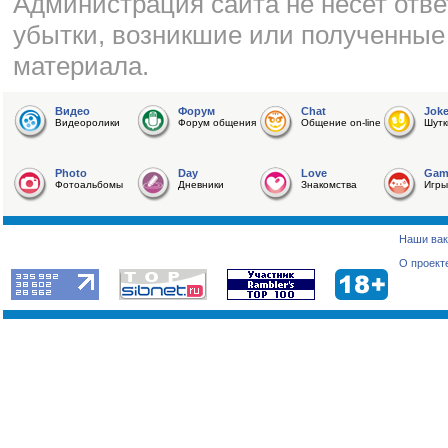
Администрация сайта не несет отве
убытки, возникшие или полученные
материала.
Видео
Форум
Chat
Jok
Видеоролики
Форум общения
Общение on-line
Шутк
Photo
Day
Love
Gam
Фотоальбомы
Дневники
Знакомства
Игры
Наши вак
О проект