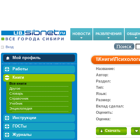
НОВОСТИ
РАЗВЛЕЧЕНИЯ
ОБЩЕН
Вход
Мои загрузки
Мои закладки
Мой профиль
\\
Книги
\
Психолог
Работы
Название:
Автор:
Книги
Раздел:
Все книги
Тип:
Другое
Словарь
Язык:
Справочник
Размер:
Учебник
Вклад сделал:
Энциклопедия
Оценить:
Инструкции
Оценка:
ГОСТы
Скачать
Журналы