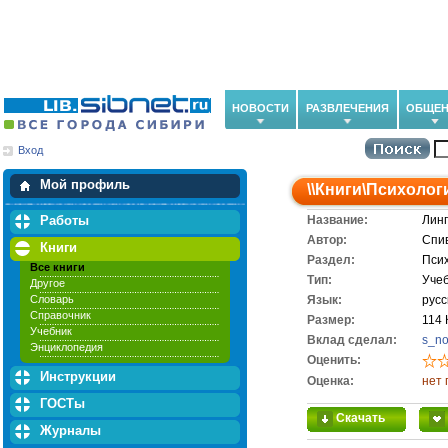
НОВОСТИ
РАЗВЛЕЧЕНИЯ
ОБЩЕН
Вход
Мои загрузки
Мои закладки
Мой профиль
\\
Книги
\
Психолог
Работы
Название:
Линг
Автор:
Спив
Книги
Раздел:
Пси
Все книги
Тип:
Уче
Другое
Словарь
Язык:
русс
Справочник
Размер:
114 
Учебник
Вклад сделал:
s_n
Энциклопедия
Оценить:
Инструкции
Оценка:
нет 
ГОСТы
Скачать
Журналы