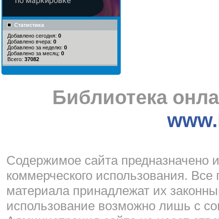
Статистика
Добавлено сегодня:
0
Добавлено вчера:
0
Добавлено за неделю:
0
Добавлено за месяц:
0
Всего:
37082
Библиотека онла
www.l
Cодержимое сайта предназначено и
коммерческого использования. Все 
материала принадлежат их законны
использование возможно лишь с со