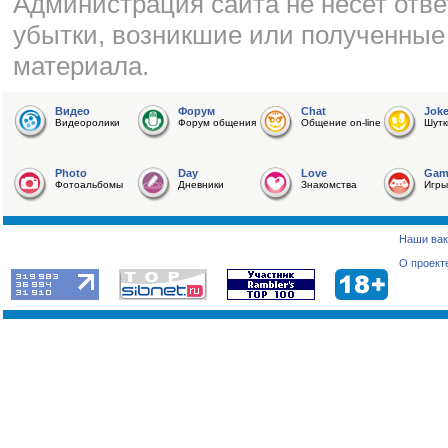
Администрация сайта не несет отве
убытки, возникшие или полученные
материала.
Видео
Форум
Chat
Jok
Видеоролики
Форум общения
Общение on-line
Шутк
Photo
Day
Love
Gam
Фотоальбомы
Дневники
Знакомства
Игры
Наши вак
О проект