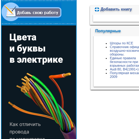
Добавить книгу
Пожалуйста, подождите...
Популярные
Шпоры по КСЕ
Справочник офиц
воздушно-космич
обороны.
Единые правила
безопасности при
взрывных работа
Audi 80, B4(1991+)
Популярная меха
2009