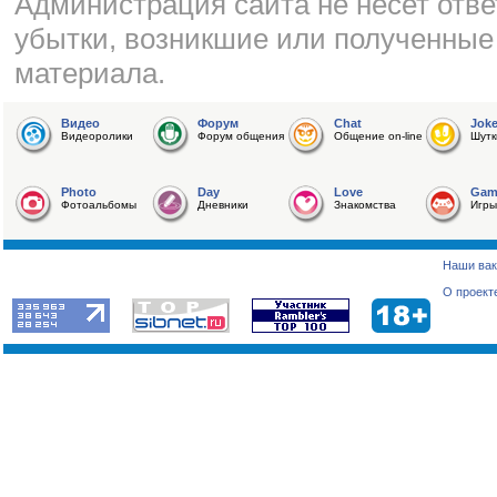
Администрация сайта не несет отве
убытки, возникшие или полученные
материала.
Видео
Форум
Chat
Jok
Видеоролики
Форум общения
Общение on-line
Шутк
Photo
Day
Love
Gam
Фотоальбомы
Дневники
Знакомства
Игры
Наши вак
О проект