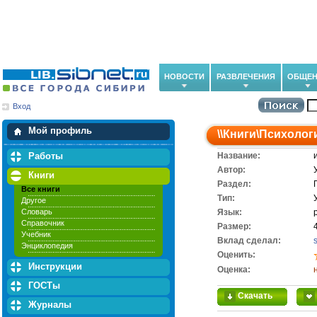
НОВОСТИ
РАЗВЛЕЧЕНИЯ
ОБЩЕН
Вход
Мои загрузки
Мои закладки
Мой профиль
\\
Книги
\
Психолог
Работы
Название:
Автор:
Книги
Раздел:
Все книги
Тип:
Другое
Словарь
Язык:
Справочник
Размер:
Учебник
Вклад сделал:
Энциклопедия
Оценить:
Инструкции
Оценка:
ГОСТы
Скачать
Журналы