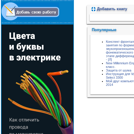
Добавить книгу
Пожалуйста, подождите...
Популярные
Конспект фронтал
занятия по форм
звукопроизношени
фонематического 
этапе дифференци
- [Л]
New Millennium Eng
класс.
Защита от шума
Инструкция для Vo
Select 3300
Мой друг компью
2014