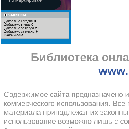
Статистика
Добавлено сегодня:
0
Добавлено вчера:
0
Добавлено за неделю:
0
Добавлено за месяц:
0
Всего:
37082
Библиотека онла
www.l
Cодержимое сайта предназначено и
коммерческого использования. Все 
материала принадлежат их законны
использование возможно лишь с со