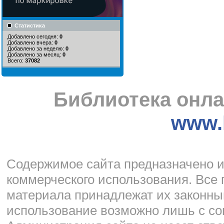
Статистика
Добавлено сегодня:
0
Добавлено вчера:
0
Добавлено за неделю:
0
Добавлено за месяц:
0
Всего:
37082
Библиотека онла
www.l
Cодержимое сайта предназначено и
коммерческого использования. Все 
материала принадлежат их законны
использование возможно лишь с со