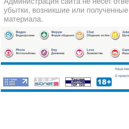
Администрация сайта не несет отве
убытки, возникшие или полученные
материала.
Видео
Форум
Chat
Jok
Видеоролики
Форум общения
Общение on-line
Шутк
Photo
Day
Love
Gam
Фотоальбомы
Дневники
Знакомства
Игры
Наши вак
О проект