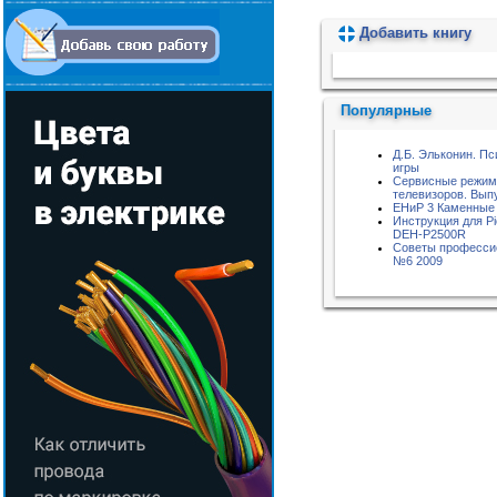
Добавить книгу
Пожалуйста, подождите...
Популярные
Д.Б. Эльконин. Пс
игры
Сервисные режи
телевизоров. Вып
ЕНиР 3 Каменные
Инструкция для Pi
DEH-P2500R
Советы професси
№6 2009