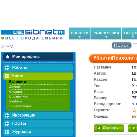
НОВОСТИ
РАЗВЛЕЧЕНИЯ
ОБЩЕН
Вход
Мои загрузки
Мои закладки
Мой профиль
\\
Книги
\
Психолог
Работы
Название:
Пс
Автор:
Цз
Книги
Раздел:
Пс
Все книги
Тип:
Уч
Другое
Словарь
Язык:
ру
Справочник
Размер:
75
Учебник
Вклад сделал:
s_
Энциклопедия
Оценить:
Инструкции
Оценка:
не
ГОСТы
Скачать
Журналы