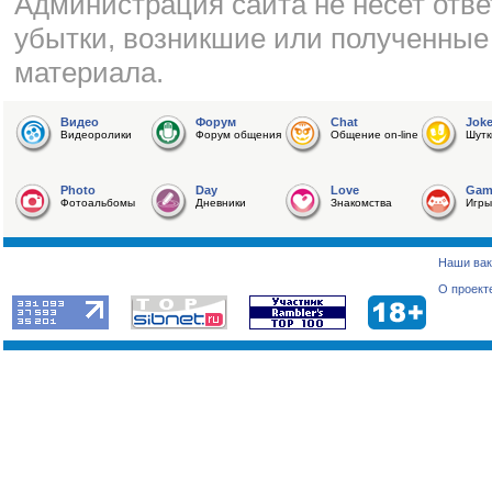
Администрация сайта не несет отве
убытки, возникшие или полученные
материала.
Видео
Форум
Chat
Jok
Видеоролики
Форум общения
Общение on-line
Шутк
Photo
Day
Love
Gam
Фотоальбомы
Дневники
Знакомства
Игры
Наши вак
О проект