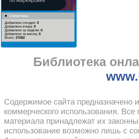
Статистика
Добавлено сегодня:
0
Добавлено вчера:
0
Добавлено за неделю:
0
Добавлено за месяц:
0
Всего:
37082
Библиотека онла
www.l
Cодержимое сайта предназначено и
коммерческого использования. Все 
материала принадлежат их законны
использование возможно лишь с со