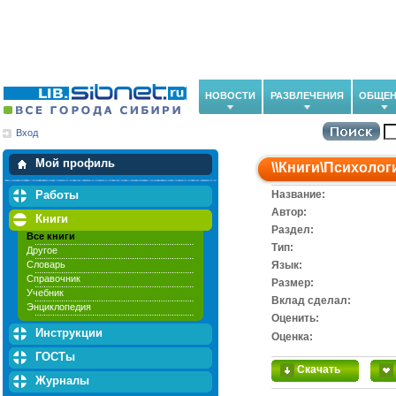
НОВОСТИ
РАЗВЛЕЧЕНИЯ
ОБЩЕН
Вход
Мои загрузки
Мои закладки
Мой профиль
\\
Книги
\
Психолог
Работы
Название:
Автор:
Книги
Раздел:
Все книги
Тип:
Другое
Словарь
Язык:
Справочник
Размер:
Учебник
Вклад сделал:
Энциклопедия
Оценить:
Инструкции
Оценка:
ГОСТы
Скачать
Журналы