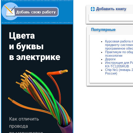
Добавить книгу
Пожалуйста, подождите...
Популярные
Курсовая работа 
предмету систем
программное обе
Практикум по об
психологии
Дороги
Инструкция для P
KX-TC1205RUB
Chip №1 (январь 2
Россия)