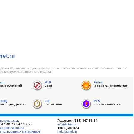
net.ru
длежат их законным правообладателям. Любое их использование возможно лишь с
нием опубликованного материала.
ard
Soft
Astro
ска объявлений
Софт
Гороскопы, хиромантия
talog
Lib
РТК
талог предприятий
Библиотека
Блог Ростелекома
ие рекламы:
Редакция: (383) 347-86-84
 347-06-78, 347-10-50
info@sibnet.ru
pport.sibnet.ru
Техподдержка:
спользования материалов
help.sibnet.ru