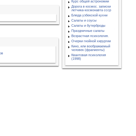
Курс общей астрономии
Дорога в космос. записки
летчика-космонавта ссср
Блюда узбекской кухни
Салаты и соусы
Салаты и бутерброды
Праздничные салаты
Возрастная психология.
Очерки гнойной хирургии
Кино, или воображаемый
человек (фрагменты)
ов
Квантовая психология
(1998)