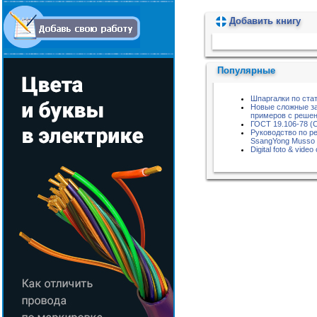
Добавить книгу
Пожалуйста, подождите...
Популярные
Шпаргалки по ста
Новые сложные за
примеров с реше
ГОСТ 19.106-78 (
Руководство по р
SsangYong Musso
Digital foto & vid