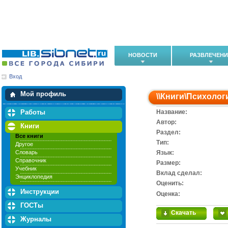
НОВОСТИ
РАЗВЛЕЧЕН
Вход
Мои загрузки
Мои закладки
Мой профиль
\\
Книги
\
Психолог
Работы
Название:
Автор:
Книги
Раздел:
Все книги
Тип:
Другое
Словарь
Язык:
Справочник
Размер:
Учебник
Вклад сделал:
Энциклопедия
Оценить:
Инструкции
Оценка:
ГОСТы
Скачать
Журналы