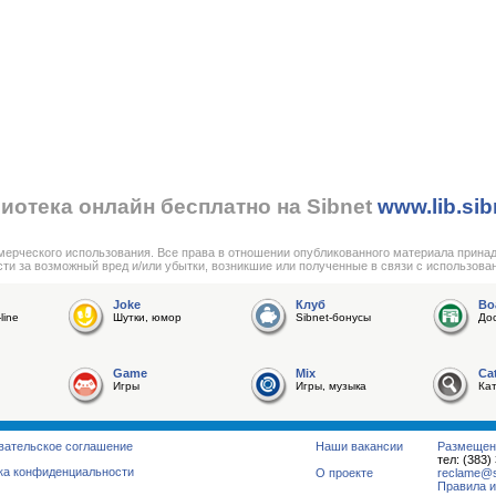
иотека онлайн бесплатно на Sibnet
www.lib.sib
мерческого использования. Все права в отношении опубликованного материала прина
сти за возможный вред и/или убытки, возникшие или полученные в связи с использова
Joke
Клуб
Bo
line
Шутки, юмор
Sibnet-бонусы
До
Game
Mix
Ca
Игры
Игры, музыка
Ка
вательское соглашение
Наши вакансии
Размещен
тел: (383)
ка конфиденциальности
О проекте
reclame@su
Правила и