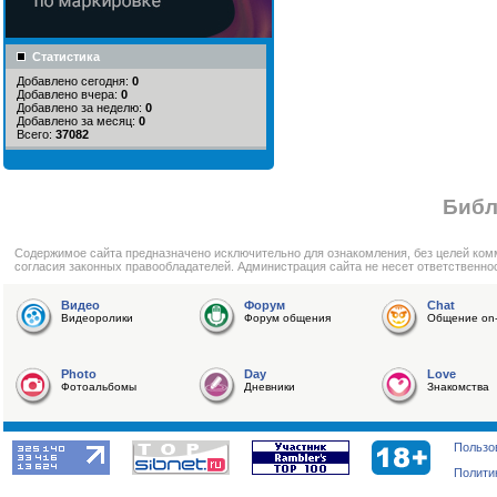
Статистика
Добавлено сегодня:
0
Добавлено вчера:
0
Добавлено за неделю:
0
Добавлено за месяц:
0
Всего:
37082
Библ
Cодержимое сайта предназначено исключительно для ознакомления, без целей ком
согласия законных правообладателей. Администрация сайта не несет ответственно
Видео
Форум
Chat
Видеоролики
Форум общения
Общение on-
Photo
Day
Love
Фотоальбомы
Дневники
Знакомства
Пользо
Полити