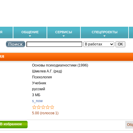
ИЯ
ОБЩЕНИЕ
СЕРВИСЫ
СПЕЦПРОЕКТЫ
ия
Основы психодиагностики (1996)
Шмелев А.Г. (ред)
Психология
Учебник
русский
3 МБ
s_now
5.00 (голосов 1)
В избранное
Об