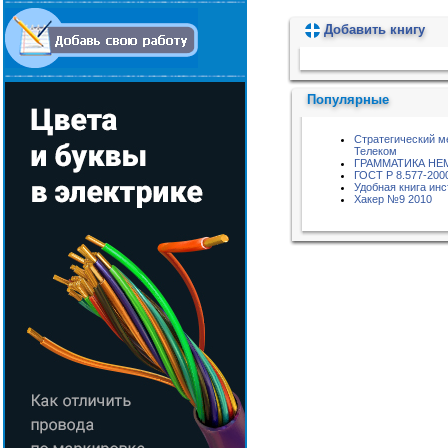
Добавить книгу
Пожалуйста, подождите...
Популярные
Стратегический м
Телеком
ГРАММАТИКА НЕ
ГОСТ Р 8.577-200
Удобная книга инс
Хакер №9 2010