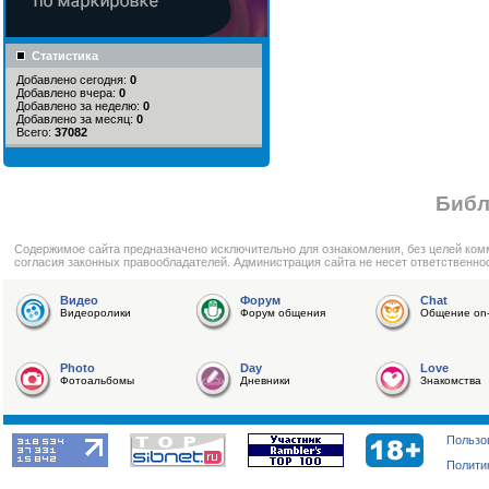
Статистика
Добавлено сегодня:
0
Добавлено вчера:
0
Добавлено за неделю:
0
Добавлено за месяц:
0
Всего:
37082
Библ
Cодержимое сайта предназначено исключительно для ознакомления, без целей ком
согласия законных правообладателей. Администрация сайта не несет ответственно
Видео
Форум
Chat
Видеоролики
Форум общения
Общение on-
Photo
Day
Love
Фотоальбомы
Дневники
Знакомства
Пользо
Полити