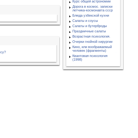
Курс общей астрономии
Дорога в космос. записки
летчика-космонавта ссср
Блюда узбекской кухни
Салаты и соусы
Салаты и бутерброды
Праздничные салаты
Возрастная психология.
Очерки гнойной хирургии
Кино, или воображаемый
человек (фрагменты)
есу?
Квантовая психология
(1998)