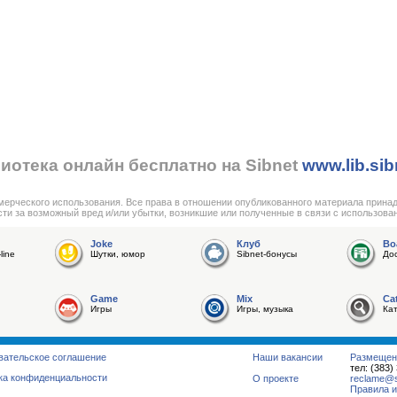
иотека онлайн бесплатно на Sibnet
www.lib.sib
мерческого использования. Все права в отношении опубликованного материала прина
сти за возможный вред и/или убытки, возникшие или полученные в связи с использова
Joke
Клуб
Bo
line
Шутки, юмор
Sibnet-бонусы
До
Game
Mix
Ca
Игры
Игры, музыка
Ка
вательское соглашение
Наши вакансии
Размещен
тел: (383)
ка конфиденциальности
О проекте
reclame@su
Правила и