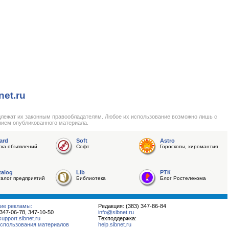
net.ru
длежат их законным правообладателям. Любое их использование возможно лишь с
нием опубликованного материала.
ard
Soft
Astro
ска объявлений
Софт
Гороскопы, хиромантия
talog
Lib
РТК
талог предприятий
Библиотека
Блог Ростелекома
ие рекламы:
Редакция: (383) 347-86-84
 347-06-78, 347-10-50
info@sibnet.ru
pport.sibnet.ru
Техподдержка:
спользования материалов
help.sibnet.ru