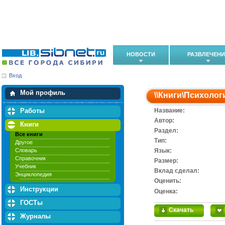
НОВОСТИ
РАЗВЛЕЧЕН
Вход
Мои загрузки
Мои закладки
Мой профиль
\\
Книги
\
Психолог
Работы
Название:
Автор:
Книги
Раздел:
Все книги
Тип:
Другое
Словарь
Язык:
Справочник
Размер:
Учебник
Вклад сделал:
Энциклопедия
Оценить:
Инструкции
Оценка:
ГОСТы
Скачать
Журналы