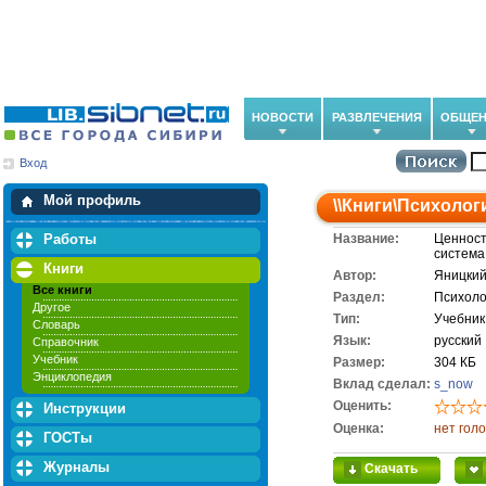
НОВОСТИ
РАЗВЛЕЧЕНИЯ
ОБЩЕН
Вход
Мои загрузки
Мои закладки
Мой профиль
\\
Книги
\
Психолог
Работы
Название:
Ценност
система
Книги
Автор:
Яницкий
Все книги
Раздел:
Психоло
Другое
Тип:
Учебник
Словарь
Язык:
русский
Справочник
Учебник
Размер:
304 КБ
Энциклопедия
Вклад сделал:
s_now
Оценить:
Инструкции
Оценка:
нет гол
ГОСТы
Журналы
Скачать