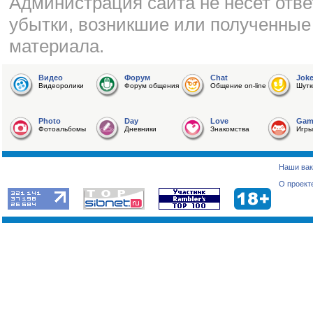
Администрация сайта не несет отве
убытки, возникшие или полученные
материала.
Видео
Форум
Chat
Jok
Видеоролики
Форум общения
Общение on-line
Шутк
Photo
Day
Love
Gam
Фотоальбомы
Дневники
Знакомства
Игры
Наши вак
О проект