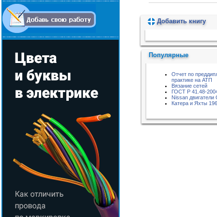
Добавить книгу
Пожалуйста, подождите...
Популярные
Отчет по преддип
практике на АТП
Вязание сетей
ГОСТ Р 41.48-200
Nissan двигатели
Катера и Яхты 196