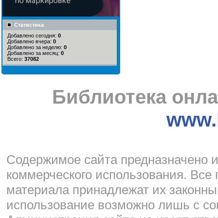
Статистика
Добавлено сегодня:
0
Добавлено вчера:
0
Добавлено за неделю:
0
Добавлено за месяц:
0
Всего:
37082
Библиотека онла
www.l
Cодержимое сайта предназначено и
коммерческого использования. Все 
материала принадлежат их законны
использование возможно лишь с со