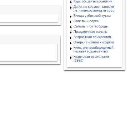
Курс общей астрономии
Дорога в космос. записки
летчика-космонавта ссср
Блюда узбекской кухни
Салаты и соусы
Салаты и бутерброды
Праздничные салаты
Возрастная психология.
Очерки гнойной хирургии
Кино, или воображаемый
человек (фрагменты)
Квантовая психология
(1998)