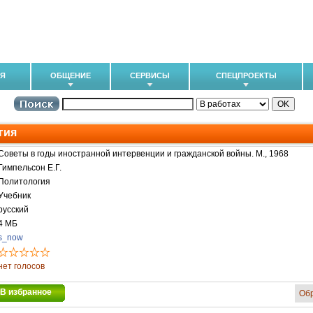
ИЯ
ОБЩЕНИЕ
СЕРВИСЫ
СПЕЦПРОЕКТЫ
гия
Советы в годы иностранной интервенции и гражданской войны. М., 1968
Гимпельсон Е.Г.
Политология
Учебник
русский
4 МБ
s_now
нет голосов
В избранное
Об