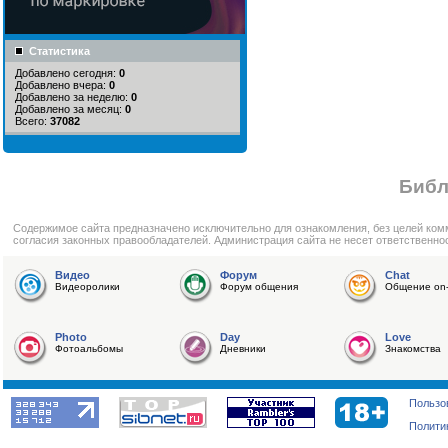
Статистика
Добавлено сегодня:
0
Добавлено вчера:
0
Добавлено за неделю:
0
Добавлено за месяц:
0
Всего:
37082
Библ
Cодержимое сайта предназначено исключительно для ознакомления, без целей ком
согласия законных правообладателей. Администрация сайта не несет ответственно
Видео
Форум
Chat
Видеоролики
Форум общения
Общение on-
Photo
Day
Love
Фотоальбомы
Дневники
Знакомства
Пользо
Полити