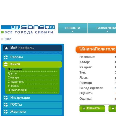
НОВОСТИ
РАЗВЛЕЧЕН
Вход
Мои загрузки
Мои закладки
Мой профиль
\\
Книги
\
Политоло
Работы
Название:
Автор:
Книги
Раздел:
Все книги
Тип:
Другое
Словарь
Язык:
Справочник
Размер:
Учебник
Вклад сделал:
Энциклопедия
Оценить:
Инструкции
Оценка:
ГОСТы
Скачать
Журналы