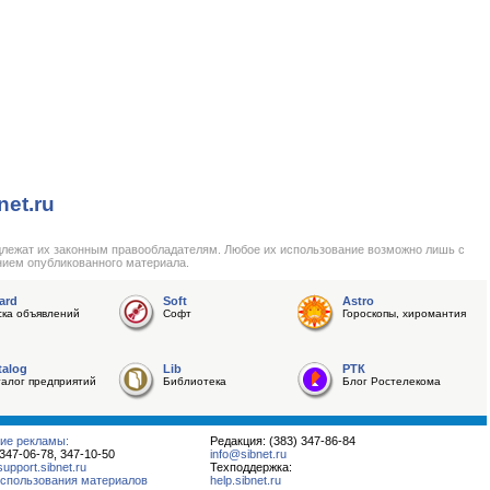
net.ru
длежат их законным правообладателям. Любое их использование возможно лишь с
нием опубликованного материала.
ard
Soft
Astro
ска объявлений
Софт
Гороскопы, хиромантия
talog
Lib
РТК
талог предприятий
Библиотека
Блог Ростелекома
ие рекламы:
Редакция: (383) 347-86-84
 347-06-78, 347-10-50
info@sibnet.ru
pport.sibnet.ru
Техподдержка:
спользования материалов
help.sibnet.ru