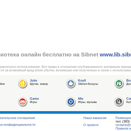
иотека онлайн бесплатно на Sibnet
www.lib.sib
мерческого использования. Все права в отношении опубликованного материала прина
сти за возможный вред и/или убытки, возникшие или полученные в связи с использова
Joke
Клуб
Bo
line
Шутки, юмор
Sibnet-бонусы
До
Game
Mix
Ca
Игры
Игры, музыка
Ка
вательское соглашение
Наши вакансии
Размещен
тел: (383)
ка конфиденциальности
О проекте
reclame@su
Правила и