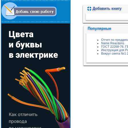
Добавить книгу
Пожалуйста, подождите...
Популярные
Отчет по преддип
Name Reactions
ГОСТ 22268-76. 
Инструкция для 
Вокруг света №1 