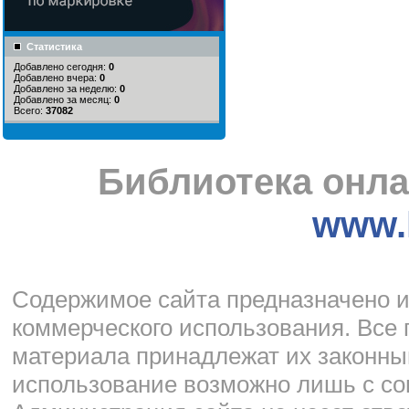
Статистика
Добавлено сегодня:
0
Добавлено вчера:
0
Добавлено за неделю:
0
Добавлено за месяц:
0
Всего:
37082
Библиотека онла
www.l
Cодержимое сайта предназначено и
коммерческого использования. Все 
материала принадлежат их законны
использование возможно лишь с со