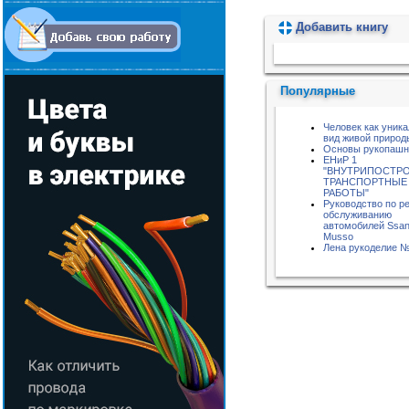
Добавить книгу
Пожалуйста, подождите...
Популярные
Человек как уник
вид живой природ
Основы рукопашн
ЕНиР 1
"ВНУТРИПОСТР
ТРАНСПОРТНЫЕ
РАБОТЫ"
Руководство по р
обслуживанию
автомобилей Ssa
Musso
Лена рукоделие №