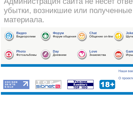
Администрация сайта не несет отве
убытки, возникшие или полученные
материала.
Видео
Форум
Chat
Jok
Видеоролики
Форум общения
Общение on-line
Шутк
Photo
Day
Love
Gam
Фотоальбомы
Дневники
Знакомства
Игры
Наши вак
О проект