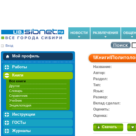
НОВОСТИ
РАЗВЛЕЧЕНИЯ
ОБЩЕН
Вход
Мои загрузки
Мои закладки
Мой профиль
\\
Книги
\
Политоло
Работы
Название:
Автор:
Книги
Раздел:
Все книги
Тип:
Другое
Словарь
Язык:
Справочник
Размер:
Учебник
Вклад сделал:
Энциклопедия
Оценить:
Инструкции
Оценка:
ГОСТы
Скачать
Журналы