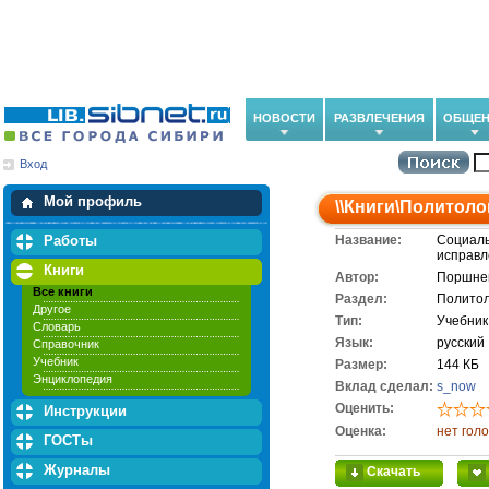
НОВОСТИ
РАЗВЛЕЧЕНИЯ
ОБЩЕН
Вход
Мои загрузки
Мои закладки
Мой профиль
\\
Книги
\
Политоло
Работы
Название:
Социаль
исправл
Книги
Автор:
Поршнев
Все книги
Раздел:
Политол
Другое
Тип:
Учебник
Словарь
Язык:
русский
Справочник
Учебник
Размер:
144 КБ
Энциклопедия
Вклад сделал:
s_now
Оценить:
Инструкции
Оценка:
нет гол
ГОСТы
Журналы
Скачать