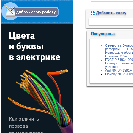
Добавить книгу
Пожалуйста, подождите...
Популярные
Отечества Эконо
реформы С. Ю. В
Исповедь любовн
Сталина, 1954
ГОСТ Р 51934-20
Повидло. Техниче
условия.
Audi 80, B4(1991+)
Playboy №12 2009