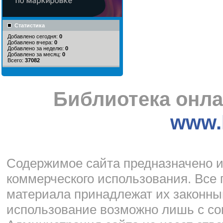
Статистика
Добавлено сегодня:
0
Добавлено вчера:
0
Добавлено за неделю:
0
Добавлено за месяц:
0
Всего:
37082
Библиотека онла
www.l
Cодержимое сайта предназначено и
коммерческого использования. Все 
материала принадлежат их законны
использование возможно лишь с со