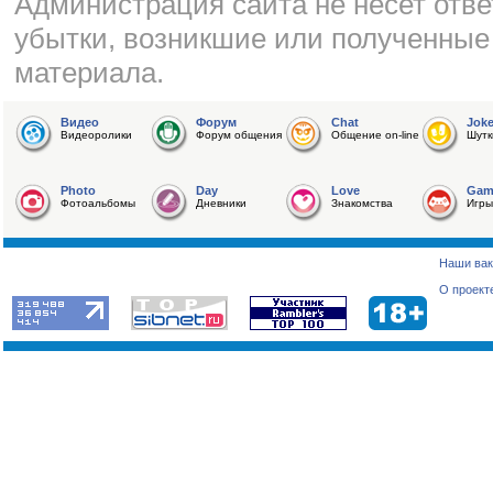
Администрация сайта не несет отве
убытки, возникшие или полученные
материала.
Видео
Форум
Chat
Jok
Видеоролики
Форум общения
Общение on-line
Шутк
Photo
Day
Love
Gam
Фотоальбомы
Дневники
Знакомства
Игры
Наши вак
О проект