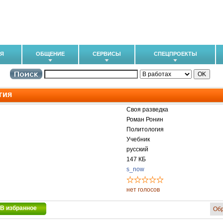
ИЯ
ОБЩЕНИЕ
СЕРВИСЫ
СПЕЦПРОЕКТЫ
гия
Своя разведка
Роман Ронин
Политология
Учебник
русский
147 КБ
s_now
нет голосов
В избранное
Об