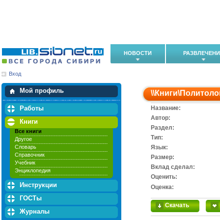
НОВОСТИ
РАЗВЛЕЧЕН
Вход
Мои загрузки
Мои закладки
Мой профиль
\\
Книги
\
Политоло
Работы
Название:
Автор:
Книги
Раздел:
Все книги
Тип:
Другое
Словарь
Язык:
Справочник
Размер:
Учебник
Вклад сделал:
Энциклопедия
Оценить:
Инструкции
Оценка:
ГОСТы
Скачать
Журналы