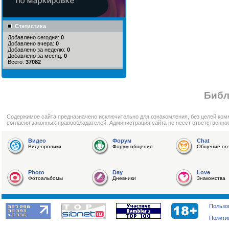
Статистика
Добавлено сегодня:
0
Добавлено вчера:
0
Добавлено за неделю:
0
Добавлено за месяц:
0
Всего:
37082
Библ
Cодержимое сайта предназначено исключительно для ознакомления, без целей ком
согласия законных правообладателей. Администрация сайта не несет ответственно
Видео
Форум
Chat
Видеоролики
Форум общения
Общение on-
Photo
Day
Love
Фотоальбомы
Дневники
Знакомства
Пользо
Полити