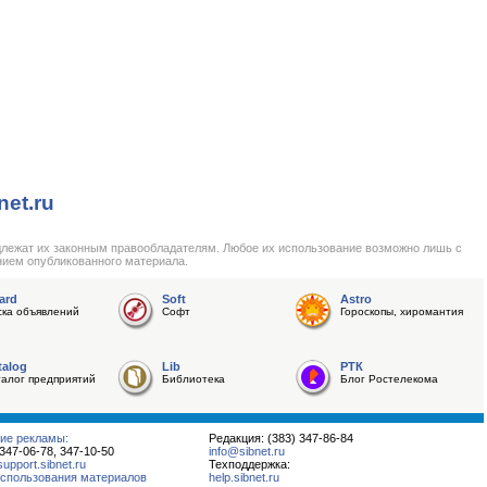
net.ru
длежат их законным правообладателям. Любое их использование возможно лишь с
нием опубликованного материала.
ard
Soft
Astro
ска объявлений
Софт
Гороскопы, хиромантия
talog
Lib
РТК
талог предприятий
Библиотека
Блог Ростелекома
ие рекламы:
Редакция: (383) 347-86-84
 347-06-78, 347-10-50
info@sibnet.ru
pport.sibnet.ru
Техподдержка:
спользования материалов
help.sibnet.ru