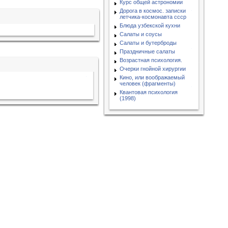
Курс общей астрономии
Дорога в космос. записки
летчика-космонавта ссср
Блюда узбекской кухни
Салаты и соусы
Салаты и бутерброды
Праздничные салаты
Возрастная психология.
Очерки гнойной хирургии
Кино, или воображаемый
человек (фрагменты)
Квантовая психология
(1998)