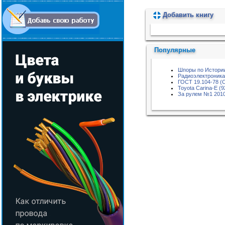
Добавить книгу
Пожалуйста, подождите...
Популярные
Шпоры по Истории
Радиоэлектроника
ГОСТ 19.104-78 (
Toyota Carina-E (9
За рулем №1 201