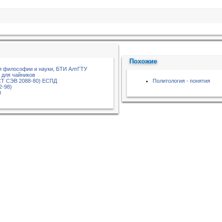
Похожие
 философии и науки, БТИ АлтГТУ
 для чайников
СТ СЭВ 2088-80) ЕСПД
Политология - понятия
2-98)
0