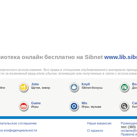
иотека онлайн бесплатно на Sibnet
www.lib.sib
мерческого использования. Все права в отношении опубликованного материала прина
сти за возможный вред и/или убытки, возникшие или полученные в связи с использова
Joke
Клуб
Bo
line
Шутки, юмор
Sibnet-бонусы
До
Game
Mix
Ca
Игры
Игры, музыка
Ка
вательское соглашение
Наши вакансии
Размещен
тел: (383)
ка конфиденциальности
О проекте
reclame@su
Правила и