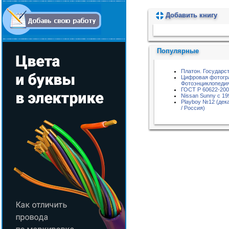
Добавить книгу
Пожалуйста, подождите...
Популярные
Платон. Государс
Цифровая фотогр
Фотоэнциклопедия
ГОСТ Р 60622-20
Nissan Sunny с 199
Playboy №12 (дек
/ Россия)