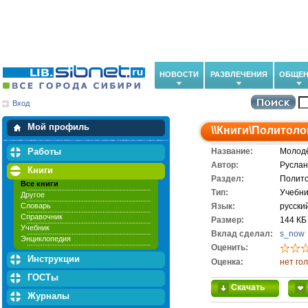
НОВОСТИ
РАЗВЛЕЧЕНИЯ
ОБЩЕН
Вход
Мои загрузки
Мои закладки
Мой профиль
\\
Книги
\
Политоло
Работы
Название:
Молодё
Автор:
Руслан
Книги
Раздел:
Полито
Все книги
Тип:
Учебни
Другое
Словарь
Язык:
русски
Справочник
Размер:
144 КБ
Учебник
Вклад сделал:
s_now
Энциклопедия
Оценить:
Инструкции
Оценка:
нет го
ГОСТы
Скачать
Журналы