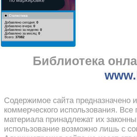
Статистика
Добавлено сегодня:
0
Добавлено вчера:
0
Добавлено за неделю:
0
Добавлено за месяц:
0
Всего:
37082
Библиотека онла
www.l
Cодержимое сайта предназначено и
коммерческого использования. Все 
материала принадлежат их законны
использование возможно лишь с со