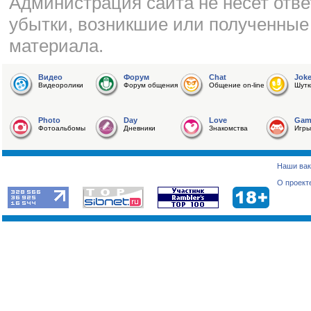
Администрация сайта не несет отве
убытки, возникшие или полученные
материала.
Видео
Форум
Chat
Jok
Видеоролики
Форум общения
Общение on-line
Шутк
Photo
Day
Love
Gam
Фотоальбомы
Дневники
Знакомства
Игры
Наши вак
О проект