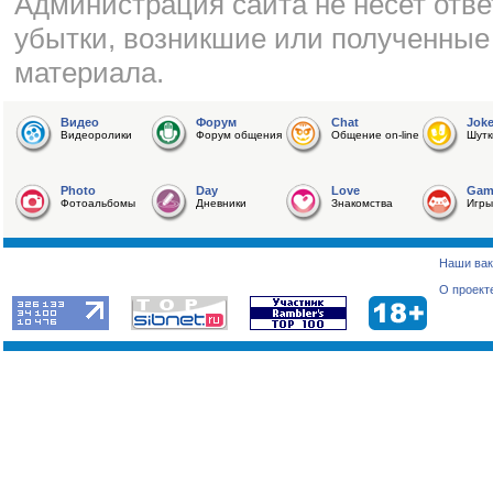
Администрация сайта не несет отве
убытки, возникшие или полученные
материала.
Видео
Форум
Chat
Jok
Видеоролики
Форум общения
Общение on-line
Шутк
Photo
Day
Love
Gam
Фотоальбомы
Дневники
Знакомства
Игры
Наши вак
О проект