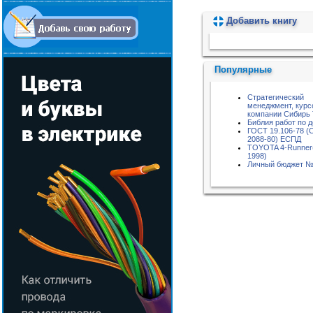
Добавить книгу
Пожалуйста, подождите...
Популярные
Стратегический
менеджмент, курс
компании Сибирь
Библия работ по 
ГОСТ 19.106-78 (
2088-80) ЕСПД
TOYOTA 4-Runner
1998)
Личный бюджет №