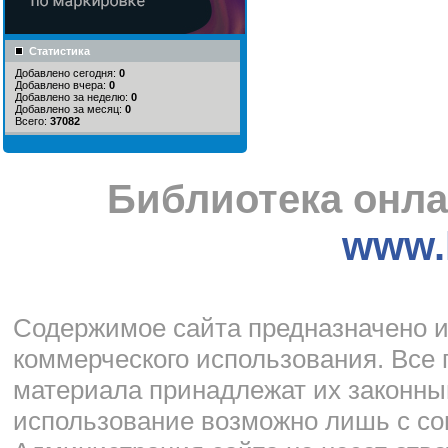
Статистика
Добавлено сегодня:
0
Добавлено вчера:
0
Добавлено за неделю:
0
Добавлено за месяц:
0
Всего:
37082
Библиотека онла
www.l
Cодержимое сайта предназначено и
коммерческого использования. Все 
материала принадлежат их законны
использование возможно лишь с со