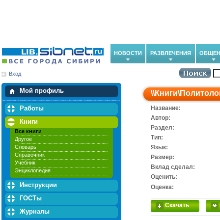
НОВОСТИ
РАЗВЛЕЧЕНИЯ
ОБЩЕН
Вход
Мои загрузки
Мои закладки
Мой профиль
\\
Книги
\
Политоло
Работы
Название:
Автор:
Книги
Раздел:
Все книги
Тип:
Другое
Словарь
Язык:
Справочник
Размер:
Учебник
Вклад сделал:
Энциклопедия
Оценить:
Инструкции
Оценка:
ГОСТы
Скачать
Журналы