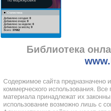
Статистика
Добавлено сегодня:
0
Добавлено вчера:
0
Добавлено за неделю:
0
Добавлено за месяц:
0
Всего:
37082
Библиотека онла
www.l
Cодержимое сайта предназначено и
коммерческого использования. Все 
материала принадлежат их законны
использование возможно лишь с со