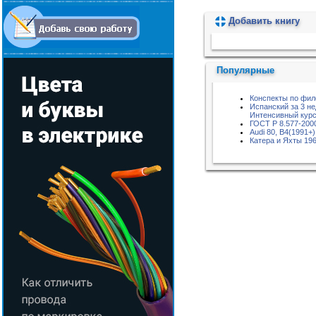
Добавить книгу
Пожалуйста, подождите...
Популярные
Конспекты по фи
Испанский за 3 не
Интенсивный курс
ГОСТ Р 8.577-200
Audi 80, B4(1991+)
Катера и Яхты 196