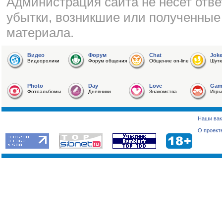
Администрация сайта не несет отве
убытки, возникшие или полученные
материала.
Видео
Форум
Chat
Jok
Видеоролики
Форум общения
Общение on-line
Шутк
Photo
Day
Love
Gam
Фотоальбомы
Дневники
Знакомства
Игры
Наши вак
О проект