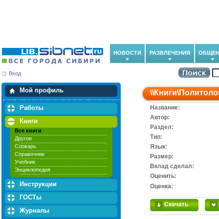
НОВОСТИ
РАЗВЛЕЧЕНИЯ
ОБЩЕН
Вход
Мои загрузки
Мои закладки
Мой профиль
\\
Книги
\
Политоло
Работы
Название:
Автор:
Книги
Раздел:
Все книги
Тип:
Другое
Словарь
Язык:
Справочник
Размер:
Учебник
Вклад сделал:
Энциклопедия
Оценить:
Инструкции
Оценка:
ГОСТы
Скачать
Журналы