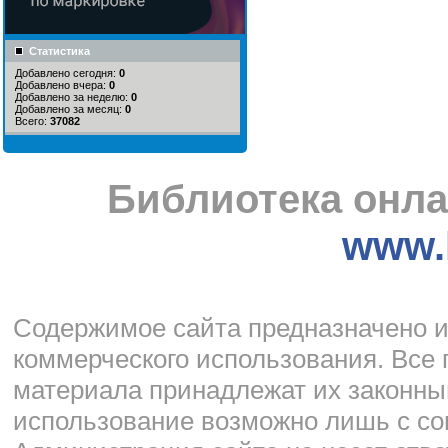
Статистика
Добавлено сегодня:
0
Добавлено вчера:
0
Добавлено за неделю:
0
Добавлено за месяц:
0
Всего:
37082
Библиотека онла
www.l
Cодержимое сайта предназначено и
коммерческого использования. Все 
материала принадлежат их законны
использование возможно лишь с со