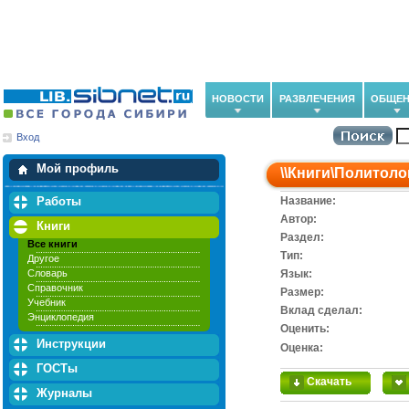
НОВОСТИ
РАЗВЛЕЧЕНИЯ
ОБЩЕН
Вход
Мои загрузки
Мои закладки
Мой профиль
\\
Книги
\
Политоло
Работы
Название:
Автор:
Книги
Раздел:
Все книги
Тип:
Другое
Словарь
Язык:
Справочник
Размер:
Учебник
Вклад сделал:
Энциклопедия
Оценить:
Инструкции
Оценка:
ГОСТы
Скачать
Журналы