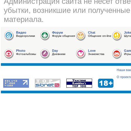
Администрация сайта не несет отве
убытки, возникшие или полученные
материала.
Видео
Форум
Chat
Jok
Видеоролики
Форум общения
Общение on-line
Шутк
Photo
Day
Love
Gam
Фотоальбомы
Дневники
Знакомства
Игры
Наши вак
О проект