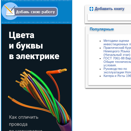
Добавить книгу
Пожалуйста, подождите...
Популярные
Методики оценки
инвестиционных п
Практический Кур
Немецкого Языка
(Начальный этап)
ГОСТ 7061-88 Вар
Общие техническ
условия.
Руководство по
эксплуатации Hon
Катера и Яхты 196