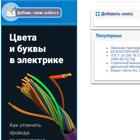
Добавить книгу
Пожалуйста, подождите...
Популярные
Признаки бактери
БУХГАЛТЕРСКИЙ
ГОСТ 19.106-78 (
2088-80) ЕСПД
Сервисный мануа
двигателей Mitsubi
Вокруг света №1 