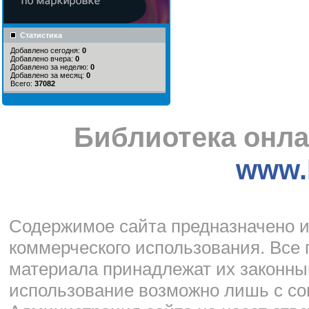
Статистика
Добавлено сегодня:
0
Добавлено вчера:
0
Добавлено за неделю:
0
Добавлено за месяц:
0
Всего:
37082
Библиотека онла
www.l
Cодержимое сайта предназначено и
коммерческого использования. Все 
материала принадлежат их законны
использование возможно лишь с со