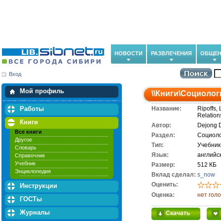
НОВОСТИ
РАЗВЛЕЧЕНИЯ
ОБЩЕН
Вход
Мои загрузки
Мои закладки
Мой профиль
\\
Книги
\
Социолог
Работы
Название:
Ripoffs,
Relation
Книги
Автор:
Dejong D
Все книги
Раздел:
Социол
Другое
Тип:
Учебник
Словарь
Язык:
английс
Справочник
Учебник
Размер:
512 КБ
Энциклопедия
Вклад сделал:
s_now
Оценить:
Инструкции
Оценка:
нет гол
ГОСТы
Журналы
Скачать