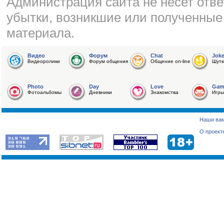
Администрация сайта не несет отве
убытки, возникшие или полученные
материала.
Видео
Форум
Chat
Jok
Видеоролики
Форум общения
Общение on-line
Шутк
Photo
Day
Love
Gam
Фотоальбомы
Дневники
Знакомства
Игры
Наши вак
О проект