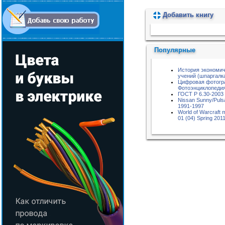
Добавить книгу
Пожалуйста, подождите...
Популярные
История экономи
учений (шпаргалк
Цифровая фотогр
Фотоэнциклопедия
ГОСТ Р 6.30-2003
Nissan Sunny/Puls
1991-1997
World of Warcraft 
01 (04) Spring 201