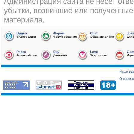
Администрация сайта не несет отве
убытки, возникшие или полученные
материала.
Видео
Форум
Chat
Jok
Видеоролики
Форум общения
Общение on-line
Шутк
Photo
Day
Love
Gam
Фотоальбомы
Дневники
Знакомства
Игры
Наши вак
О проект