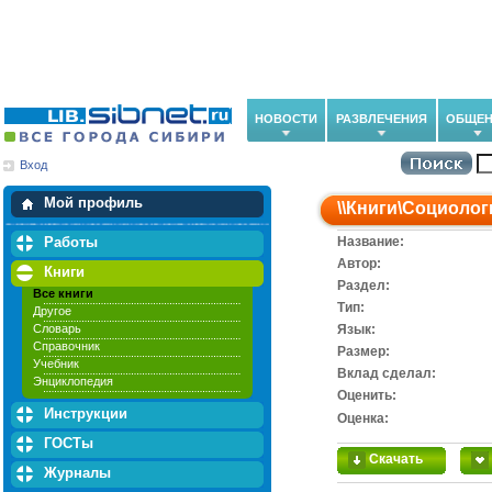
НОВОСТИ
РАЗВЛЕЧЕНИЯ
ОБЩЕН
Вход
Мои загрузки
Мои закладки
Мой профиль
\\
Книги
\
Социолог
Работы
Название:
Автор:
Книги
Раздел:
Все книги
Тип:
Другое
Словарь
Язык:
Справочник
Размер:
Учебник
Вклад сделал:
Энциклопедия
Оценить:
Инструкции
Оценка:
ГОСТы
Скачать
Журналы