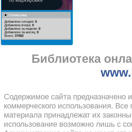
Статистика
Добавлено сегодня:
0
Добавлено вчера:
0
Добавлено за неделю:
0
Добавлено за месяц:
0
Всего:
37082
Библиотека онла
www.l
Cодержимое сайта предназначено и
коммерческого использования. Все 
материала принадлежат их законны
использование возможно лишь с со