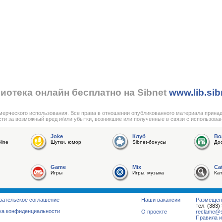
иотека онлайн бесплатно на Sibnet
www.lib.sib
мерческого использования. Все права в отношении опубликованного материала прина
сти за возможный вред и/или убытки, возникшие или полученные в связи с использова
Joke
Клуб
Bo
line
Шутки, юмор
Sibnet-бонусы
До
Game
Mix
Ca
Игры
Игры, музыка
Ка
вательское соглашение
Наши вакансии
Размещен
тел: (383)
ка конфиденциальности
О проекте
reclame@su
Правила и