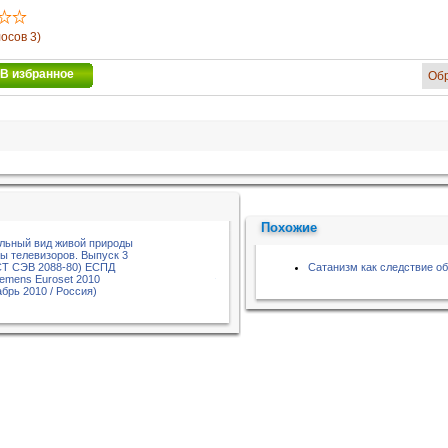
лосов 3)
В избранное
Об
Похожие
альный вид живой природы
 телевизоров. Выпуск 3
СТ СЭВ 2088-80) ЕСПД
Сатанизм как следствие о
iemens Euroset 2010
брь 2010 / Россия)