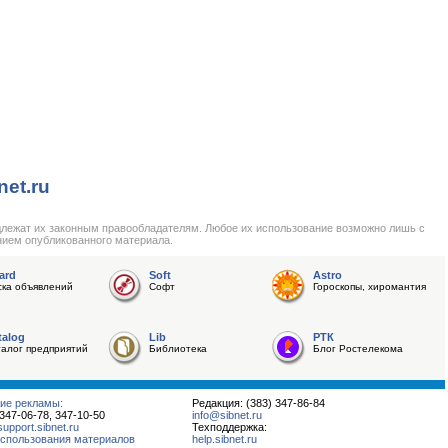
net.ru
длежат их законным правообладателям. Любое их использование возможно лишь с
нием опубликованного материала.
ard
Soft
Astro
ска объявлений
Софт
Гороскопы, хиромантия
talog
Lib
РТК
талог предприятий
Библиотека
Блог Ростелекома
ие рекламы:
Редакция: (383) 347-86-84
 347-06-78, 347-10-50
info@sibnet.ru
pport.sibnet.ru
Техподдержка:
спользования материалов
help.sibnet.ru