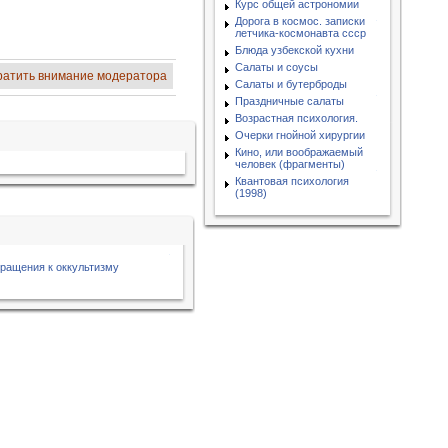
Курс общей астрономии
Дорога в космос. записки
летчика-космонавта ссср
Блюда узбекской кухни
Салаты и соусы
ратить внимание модератора
Салаты и бутерброды
Праздничные салаты
Возрастная психология.
Очерки гнойной хирургии
Кино, или воображаемый
человек (фрагменты)
Квантовая психология
(1998)
бращения к оккультизму