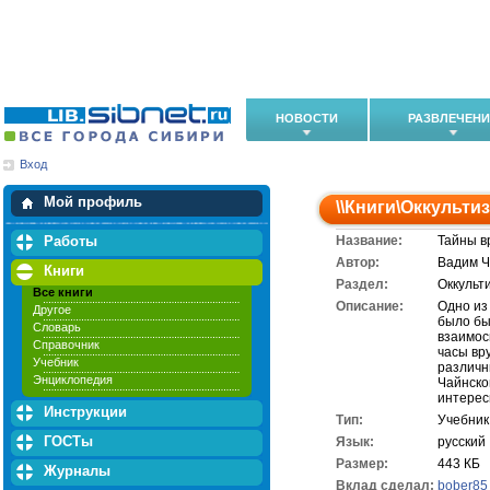
НОВОСТИ
РАЗВЛЕЧЕН
Вход
Мои загрузки
Мои закладки
Мой профиль
\\
Книги
\
Оккультиз
Работы
Название:
Тайны в
Автор:
Вадим 
Книги
Раздел:
Оккульт
Все книги
Описание:
Одно из
Другое
было бы
Словарь
взаимос
Справочник
часы вр
Учебник
различн
Энциклопедия
Чайнско
интерес
Инструкции
Тип:
Учебник
ГОСТы
Язык:
русский
Размер:
443 КБ
Журналы
Вклад сделал:
bober85