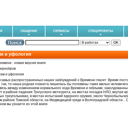
ИЯ
ОБЩЕНИЕ
СЕРВИСЫ
СПЕЦПРОЕКТЫ
м и уфология
ремени - новая версия книги
Чернобров
изм и уфология
 самых распространенных наших заблуждений о Времени гласит: Время постоя
 так, то наша родная планета лишилась бы половины таких милых человечес
вязь между изменением нормального хода Времени и гиблыми, заколдованн
ут в районе падения Тунгусского метеорита, на местах посадок НЛО, внутри кр
ых треугольниках, в местах испытаний ядерного оружия, около Чернобыльско
м районе Томской области, на Медведицкой гряде в Волгоградской области... О
ном вы узнаете из этой книги.