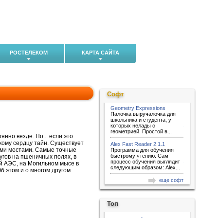
РОСТЕЛЕКОМ
КАРТА САЙТА
Софт
Geometry Expressions
Палочка выручалочка для
школьника и студента, у
которых нелады с
геометрией. Простой в...
нно везде. Но... если это
кому сердцу тайн. Существует
Alex Fast Reader 2.1.1
ыми местами. Самые точные
Программа для обучения
быстрому чтению. Сам
угов на пшеничных полях, в
процесс обучения выглядит
й АЭС, на Могильном мысе в
следующим образом: Alex...
б этом и о многом другом
еще софт
Топ