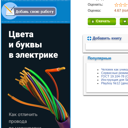
Оценить:
Оценка:
4.67 (го
Скачать
Добавить книгу
Пожалуйста, подождите...
Популярные
Человек как уник
Сервисные режимы
ГОСТ 19.104-78 (
Инструкция для S
Playboy №12 (дека