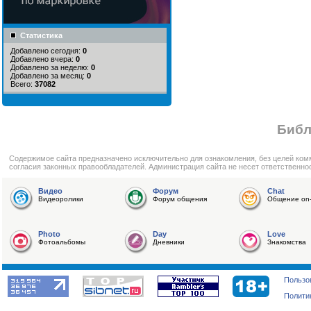
Статистика
Добавлено сегодня:
0
Добавлено вчера:
0
Добавлено за неделю:
0
Добавлено за месяц:
0
Всего:
37082
Библ
Cодержимое сайта предназначено исключительно для ознакомления, без целей ком
согласия законных правообладателей. Администрация сайта не несет ответственно
Видео
Форум
Chat
Видеоролики
Форум общения
Общение on-
Photo
Day
Love
Фотоальбомы
Дневники
Знакомства
Пользо
Полити