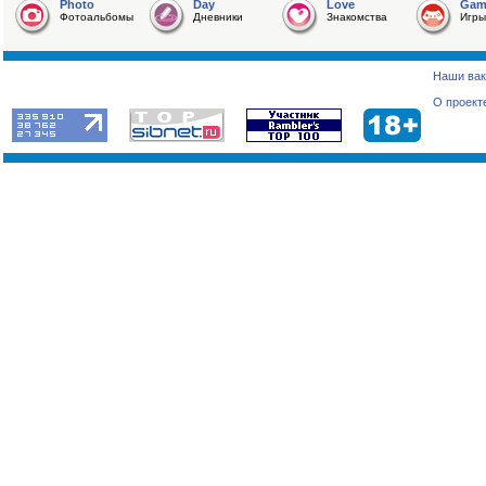
Photo
Day
Love
Gam
Фотоальбомы
Дневники
Знакомства
Игры
Наши вак
О проект