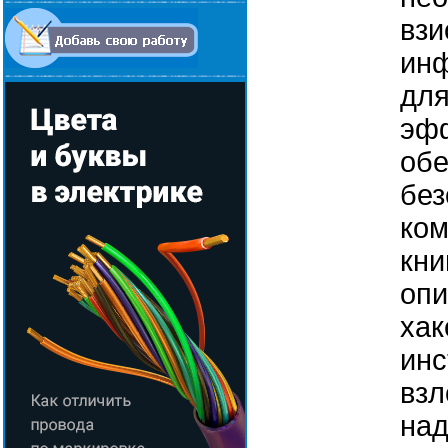
взи
ин
для
эфф
об
без
ком
кни
оп
хак
инс
взл
над