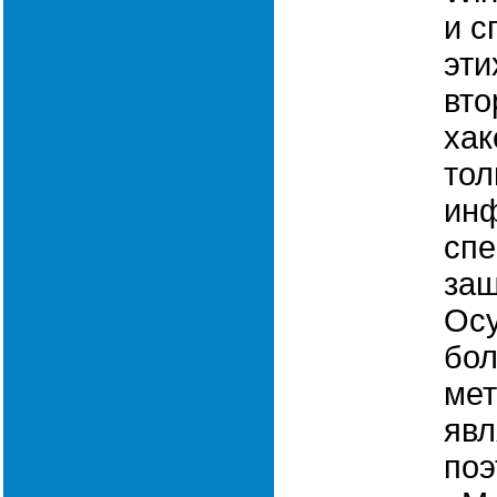
и с
эти
вто
хак
тол
ин
спе
за
Ос
бол
мет
явл
поэ