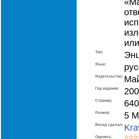
«Ма
отв
исп
из
или
Тип:
Эн
Язык:
рус
Издательство:
Ма
Год издания:
200
Cтраниц:
640
Размер:
5 
Вклад сделал:
Kra
Оценить: