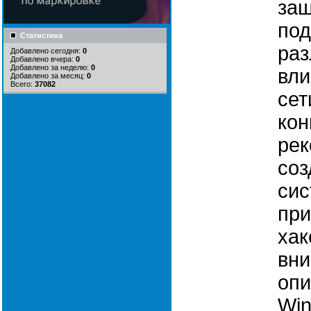
защ
под
Статистика
раз
Добавлено сегодня:
0
Добавлено вчера:
0
Добавлено за неделю:
0
вли
Добавлено за месяц:
0
Всего:
37082
сет
кон
рек
соз
сис
при
хак
вни
опи
Win