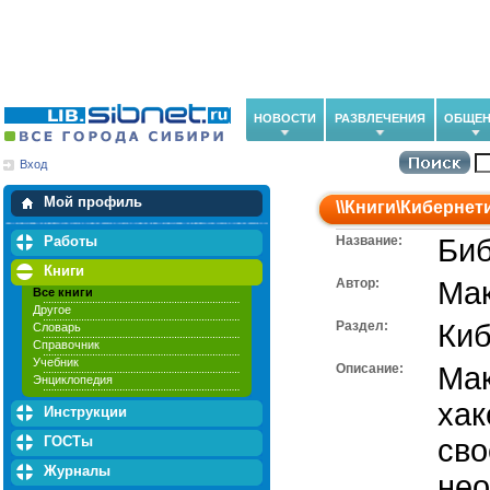
НОВОСТИ
РАЗВЛЕЧЕНИЯ
ОБЩЕН
Вход
Мои загрузки
Мои закладки
Мой профиль
\\
Книги
\
Кибернет
Работы
Название:
Биб
Книги
Автор:
Ма
Все книги
Другое
Раздел:
Киб
Словарь
Справочник
Учебник
Описание:
Мак
Энциклопедия
хак
Инструкции
ГОСТы
сво
Журналы
нео