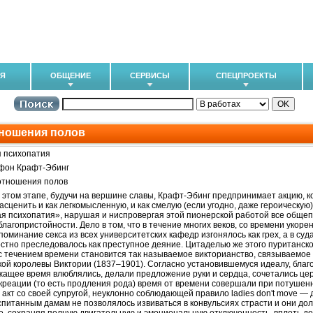
ИЯ
ОБЩЕНИЕ
СЕРВИСЫ
СПЕЦПРОЕКТЫ
ношения полов
 психопатия
фон Крафт-Эбинг
отношения полов
а этом этапе, будучи на вершине славы, Крафт-Эбинг предпринимает акцию, к
сценить и как легкомысленную, и как смелую (если угодно, даже героическую). 
я психопатия», нарушая и ниспровергая этой пионерской работой все общеп
благопристойности. Дело в том, что в течение многих веков, со времени укоре
поминание секса из всех университетских кафедр изгонялось как грех, а в суд
стно преследовалось как преступное деяние. Цитаделью же этого пуританско-
с течением времени становится так называемое викторианство, связываемое
кой королевы Виктории (1837–1901). Согласно установившемуся идеалу, бл
жащее время влюблялись, делали предложение руки и сердца, сочетались цер
креации (то есть продления рода) время от времени совершали при потушен
 акт со своей супругой, неуклонно соблюдающей правило ladies don't move —
спитанным дамам не позволялось извиваться в конвульсиях страсти и они д