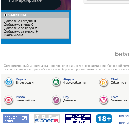
Статистика
Добавлено сегодня:
0
Добавлено вчера:
0
Добавлено за неделю:
0
Добавлено за месяц:
0
Всего:
37082
Библ
Cодержимое сайта предназначено исключительно для ознакомления, без целей ком
согласия законных правообладателей. Администрация сайта не несет ответственно
Видео
Форум
Chat
Видеоролики
Форум общения
Общение on-
Photo
Day
Love
Фотоальбомы
Дневники
Знакомства
Пользо
Полити