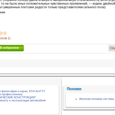
о, сохраняя полную двигательную и эмоциональную отключенность, вплоть до
ы то ни было иных положительных чувственных проявлений, — кодекс двойной
л умеренные плотские радости только представителям сильного пола).
ник
лосов 1)
В избранное
Об
Похожие
 философии и науки, БТИ АлтГТУ
 к профессионалу.
ЛИЧЕСКИЕ КОНСТРУКЦИИ"
Женская половая система
емонту и эксплуатации автомобиля