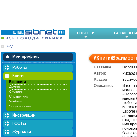
НОВОСТИ
РАЗВЛЕЧЕН
Вход
Мои загрузки
Мои закладки
Мой профиль
\\
Книги
\
Взаимоот
Работы
Название:
Половая
Автор:
Рихард 
Книги
Раздел:
Взаимо
Все книги
Описание:
И вот н
Другое
можно ра
Словарь
«Полова
Справочник
каноны 
Учебник
любое у
Энциклопедия
безжало
Европе 
Инструкции
английс
в надле
ГОСТы
имя про
половой
Журналы
благово