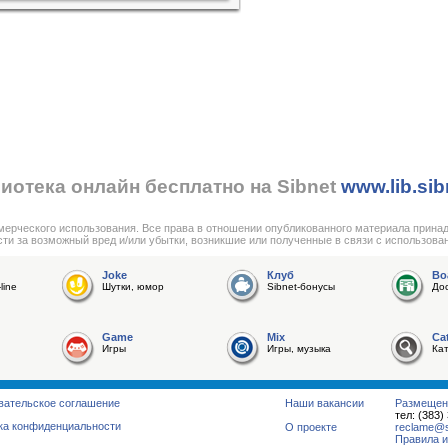
иотека онлайн бесплатно на Sibnet
www.lib.sib
мерческого использования. Все права в отношении опубликованного материала прина
сти за возможный вред и/или убытки, возникшие или полученные в связи с использова
Joke
Клуб
Bo
line
Шутки, юмор
Sibnet-бонусы
До
Game
Mix
Ca
Игры
Игры, музыка
Ка
вательское соглашение
Наши вакансии
Размещен
тел: (383)
ка конфиденциальности
О проекте
reclame@su
Правила и