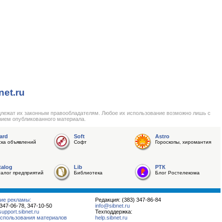
net.ru
длежат их законным правообладателям. Любое их использование возможно лишь с
нием опубликованного материала.
ard
Soft
Astro
ска объявлений
Софт
Гороскопы, хиромантия
talog
Lib
РТК
талог предприятий
Библиотека
Блог Ростелекома
ие рекламы:
Редакция: (383) 347-86-84
 347-06-78, 347-10-50
info@sibnet.ru
pport.sibnet.ru
Техподдержка:
спользования материалов
help.sibnet.ru