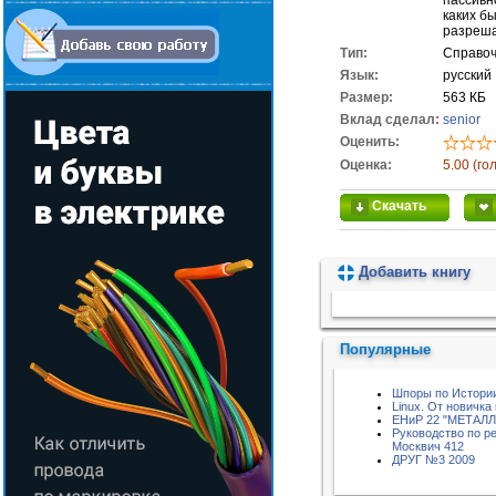
пассивн
каких б
разреша
Тип:
Справоч
Язык:
русский
Размер:
563 КБ
Вклад сделал:
senior
Оценить:
Оценка:
5.00 (го
Скачать
Добавить книгу
Пожалуйста, подождите...
Популярные
Шпоры по Истории
Linux. От новичка
ЕНиР 22 "МЕТАЛ
Руководство по р
Москвич 412
ДРУГ №3 2009