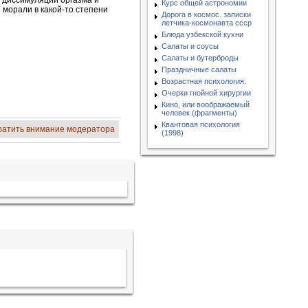
 диссимуляции оргазма и
Курс общей астрономии
 морали в какой-то степени
Дорога в космос. записки
летчика-космонавта ссср
Блюда узбекской кухни
Салаты и соусы
Салаты и бутерброды
Праздничные салаты
Возрастная психология.
Очерки гнойной хирургии
Кино, или воображаемый
человек (фрагменты)
Квантовая психология
ратить внимание модератора
(1998)