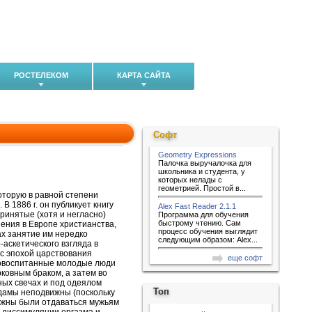
РОСТЕЛЕКОМ
КАРТА САЙТА
Софт
Geometry Expressions
Палочка выручалочка для
школьника и студента, у
которых нелады с
геометрией. Простой в...
оторую в равной степени
В 1886 г. он публикует книгу
Alex Fast Reader 2.1.1
ринятые (хотя и негласно)
Программа для обучения
быстрому чтению. Сам
нения в Европе христианства,
процесс обучения выглядит
ах занятие им нередко
следующим образом: Alex...
аскетического взгляда в
 с эпохой царствования
еще софт
аговоспитанные молодые люди
ковным браком, а затем во
ных свечах и под одеялом
Топ
 дамы неподвижны (поскольку
олжны были отдаваться мужьям