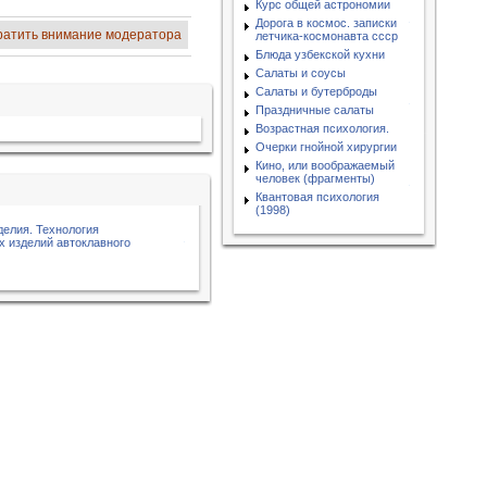
Курс общей астрономии
Дорога в космос. записки
ратить внимание модератора
летчика-космонавта ссср
Блюда узбекской кухни
Салаты и соусы
Салаты и бутерброды
Праздничные салаты
Возрастная психология.
Очерки гнойной хирургии
Кино, или воображаемый
человек (фрагменты)
Квантовая психология
(1998)
делия. Технология
х изделий автоклавного