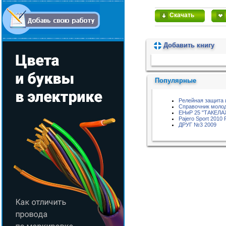
Скачать
Добавить книгу
Пожалуйста, подождите...
Популярные
Релейная защита 
Справочник молод
ЕНиР 25 "ТАКЕЛ
Pajero Sport 2010
ДРУГ №3 2009