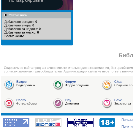
Статистика
Добавлено сегодня:
0
Добавлено вчера:
0
Добавлено за неделю:
0
Добавлено за месяц:
0
Всего:
37082
Библ
Cодержимое сайта предназначено исключительно для ознакомления, без целей ком
согласия законных правообладателей. Администрация сайта не несет ответственно
Видео
Форум
Chat
Видеоролики
Форум общения
Общение on-
Photo
Day
Love
Фотоальбомы
Дневники
Знакомства
Пользо
Полити