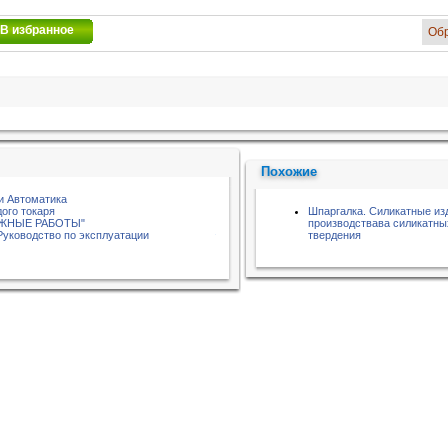
В избранное
Об
Похожие
и Автоматика
ого токаря
Шпаргалка. Силикатные из
АЖНЫЕ РАБОТЫ"
производствава силикатны
 Руководство по эксплуатации
твердения