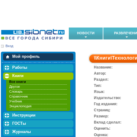
НОВОСТИ
РАЗВЛЕЧЕН
Вход
Мои загрузки
Мои закладки
Мой профиль
\\
Книги
\
Технолог
Работы
Название:
Автор:
Книги
Раздел:
Все книги
Тип:
Другое
Словарь
Язык:
Справочник
Издательство:
Учебник
Год издания:
Энциклопедия
Cтраниц:
Инструкции
Размер:
Вклад сделал:
ГОСТы
Оценить:
Журналы
Оценка: