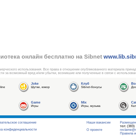
иотека онлайн бесплатно на Sibnet
www.lib.sib
мерческого использования. Все права в отношении опубликованного материала прина
сти за возможный вред и/или убытки, возникшие или полученные в связи с использова
Joke
Клуб
Bo
line
Шутки, юмор
Sibnet-бонусы
До
Game
Mix
Ca
Игры
Игры, музыка
Ка
вательское соглашение
Наши вакансии
Размещен
тел: (383)
ка конфиденциальности
О проекте
reclame@su
Правила и