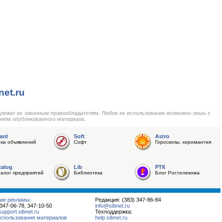
net.ru
длежат их законным правообладателям. Любое их использование возможно лишь с
нием опубликованного материала.
ard
Soft
Astro
ска объявлений
Софт
Гороскопы, хиромантия
talog
Lib
РТК
талог предприятий
Библиотека
Блог Ростелекома
ие рекламы:
Редакция: (383) 347-86-84
 347-06-78, 347-10-50
info@sibnet.ru
pport.sibnet.ru
Техподдержка:
спользования материалов
help.sibnet.ru