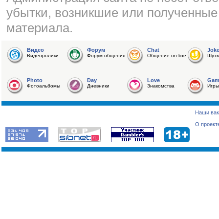
убытки, возникшие или полученные
материала.
Видео
Форум
Chat
Jok
Видеоролики
Форум общения
Общение on-line
Шутк
Photo
Day
Love
Gam
Фотоальбомы
Дневники
Знакомства
Игры
Наши вак
О проект