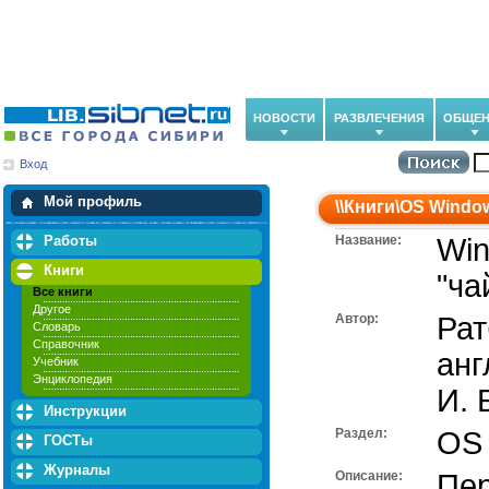
НОВОСТИ
РАЗВЛЕЧЕНИЯ
ОБЩЕН
Вход
Мои загрузки
Мои закладки
Мой профиль
\\
Книги
\
OS Windo
Работы
Название:
Win
Книги
"ча
Все книги
Другое
Автор:
Рат
Словарь
Справочник
анг
Учебник
Энциклопедия
И. 
Инструкции
Раздел:
OS
ГОСТы
Журналы
Описание:
Пер