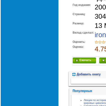
Год издания:
200
Cтраниц:
304
Размер:
13
Вклад сделал:
iro
Оценить:
Оценка:
4.7
Скачать
Добавить книгу
Пожалуйста, подождите...
Популярные
Лекции по истори
мировых цивилиз
Справочник офиц