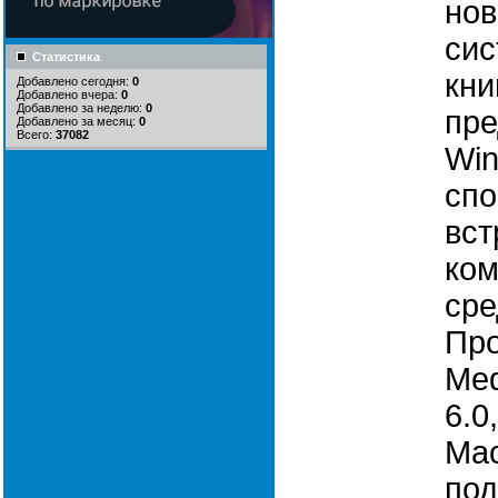
нов
сис
Статистика
кни
Добавлено сегодня:
0
Добавлено вчера:
0
Добавлено за неделю:
0
пре
Добавлено за месяц:
0
Всего:
37082
Win
спо
вст
ком
сре
Про
Med
6.0
Мас
под