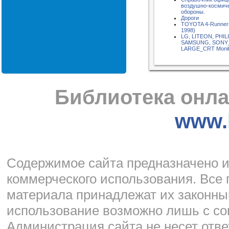
воздушно-космич
обороны.
Дороги
TOYOTA 4-Runner
1998)
LG, LITEON, PHIL
SAMSUNG, SONY
LARGE_CRT Monit
Библиотека онла
www.l
Cодержимое сайта предназначено и
коммерческого использования. Все 
материала принадлежат их законны
использование возможно лишь с со
Администрация сайта не несет отве