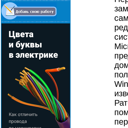
зам
сам
ред
сис
Mic
пре
до
пол
Win
изв
Рат
пом
пер