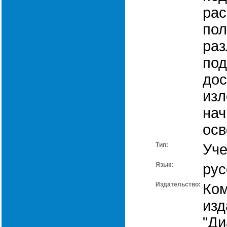
рас
пол
раз
под
дос
изл
на
осв
Тип:
Уче
Язык:
рус
Издательство:
Ко
изд
"Ди