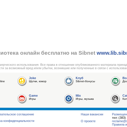
иотека онлайн бесплатно на Sibnet
www.lib.sib
мерческого использования. Все права в отношении опубликованного материала прина
сти за возможный вред и/или убытки, возникшие или полученные в связи с использова
Joke
Клуб
Bo
line
Шутки, юмор
Sibnet-бонусы
До
Game
Mix
Ca
Игры
Игры, музыка
Ка
вательское соглашение
Наши вакансии
Размещен
тел: (383)
ка конфиденциальности
О проекте
reclame@su
Правила и