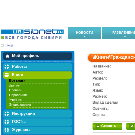
НОВОСТИ
РАЗВЛЕЧЕН
Вход
Мои загрузки
Мои закладки
Мой профиль
\\
Книги
\
Гражданск
Работы
Название:
Автор:
Книги
Раздел:
Все книги
Тип:
Другое
Словарь
Язык:
Справочник
Размер:
Учебник
Вклад сделал:
Энциклопедия
Оценить:
Инструкции
Оценка:
ГОСТы
Скачать
Журналы