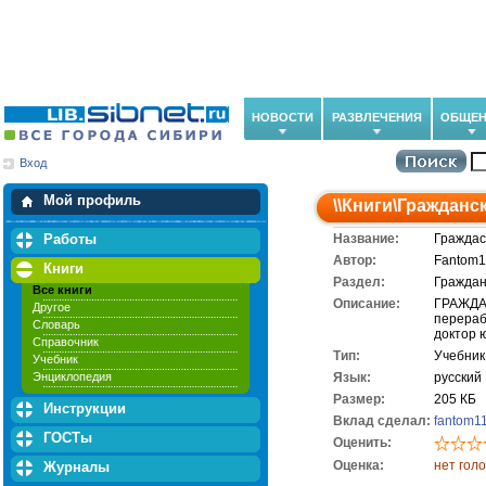
НОВОСТИ
РАЗВЛЕЧЕНИЯ
ОБЩЕН
Вход
Мои загрузки
Мои закладки
Мой профиль
\\
Книги
\
Гражданск
Работы
Название:
Граждас
Автор:
Fantom1
Книги
Раздел:
Граждан
Все книги
Описание:
ГРАЖДА
Другое
перераб
Словарь
доктор 
Справочник
Тип:
Учебник
Учебник
Энциклопедия
Язык:
русский
Размер:
205 КБ
Инструкции
Вклад сделал:
fantom1
ГОСТы
Оценить:
Оценка:
нет гол
Журналы