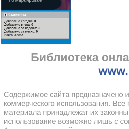
Статистика
Добавлено сегодня:
0
Добавлено вчера:
0
Добавлено за неделю:
0
Добавлено за месяц:
0
Всего:
37082
Библиотека онла
www.l
Cодержимое сайта предназначено и
коммерческого использования. Все 
материала принадлежат их законны
использование возможно лишь с со