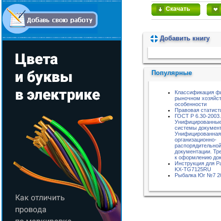
Скачать
Добавить книгу
Пожалуйста, подождите...
Популярные
Классификация ф
рыночном хозяйст
особенности
Правовая статист
ГОСТ Р 6.30-2003.
Унифицированны
системы документ
Унифицированная
организационно-
распорядительно
документации. Тр
к оформлению до
Инструкция для P
KX-TG7125RU
Рыбалка Юг №7 2