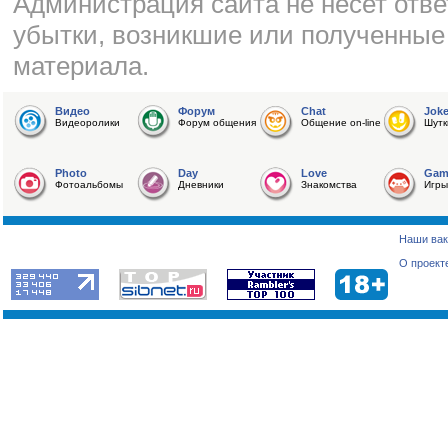
Администрация сайта не несет отве
убытки, возникшие или полученные
материала.
Видео
Форум
Chat
Jok
Видеоролики
Форум общения
Общение on-line
Шутк
Photo
Day
Love
Gam
Фотоальбомы
Дневники
Знакомства
Игры
Наши вак
О проект