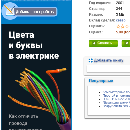
Год издания:
2001
Cтраниц:
344
Размер:
3 МБ
Вклад сделал:
север
Оценить:
Оценка:
5.00 (го
Скачать
Добавить книгу
Пожалуйста, подождите...
Популярные
Компьютерные пр
Простой и понятн
ГОСТ Р 60622-20
Nissan двигатели
Вокруг света №9 