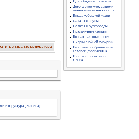
Курс общей астрономии
Дорога в космос. записки
летчика-космонавта ссср
Блюда узбекской кухни
Салаты и соусы
Салаты и бутерброды
Праздничные салаты
Возрастная психология.
Очерки гнойной хирургии
ратить внимание модератора
Кино, или воображаемый
человек (фрагменты)
Квантовая психология
(1998)
ки и структура (Украина)