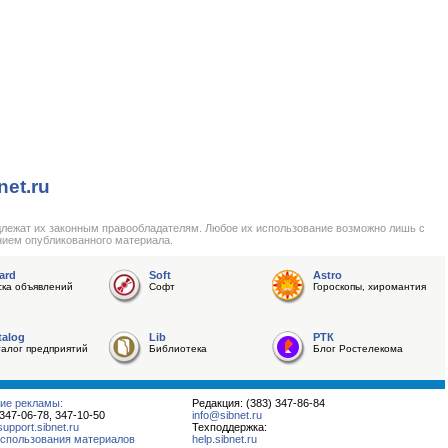
net.ru
длежат их законным правообладателям. Любое их использование возможно лишь с
нием опубликованного материала.
ard
Soft
Astro
ска объявлений
Софт
Гороскопы, хиромантия
talog
Lib
РТК
талог предприятий
Библиотека
Блог Ростелекома
ие рекламы:
Редакция: (383) 347-86-84
 347-06-78, 347-10-50
info@sibnet.ru
pport.sibnet.ru
Техподдержка:
спользования материалов
help.sibnet.ru