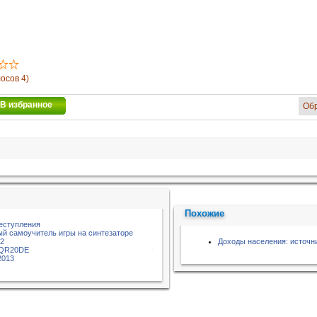
лосов 4)
В избранное
Об
Похожие
еступления
ый самоучитель игры на синтезаторе
02
Доходы населения: источни
 QR20DE
2013