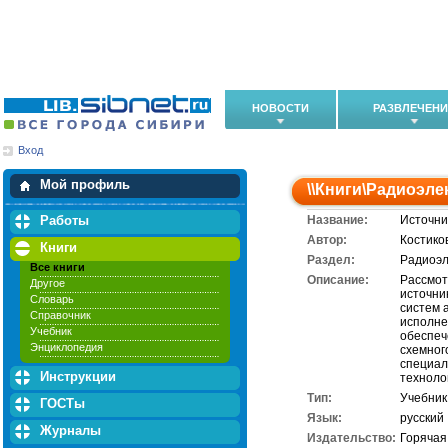
НОВОСТИ
РАЗВЛЕЧЕН
Вход
Мои загрузки
Мои закладки
Мой профиль
\\
Книги
\
Радиоэле
Работы
Название:
Источни
Автор:
Костиков
Книги
Раздел:
Радиоэл
Все книги
Описание:
Рассмот
Другое
источни
Словарь
систем 
Справочник
исполне
Учебник
обеспеч
Энциклопедия
схемног
специал
Инструкции
техноло
Тип:
Учебник
ГОСТы
Язык:
русский
Журналы
Издательство:
Горячая