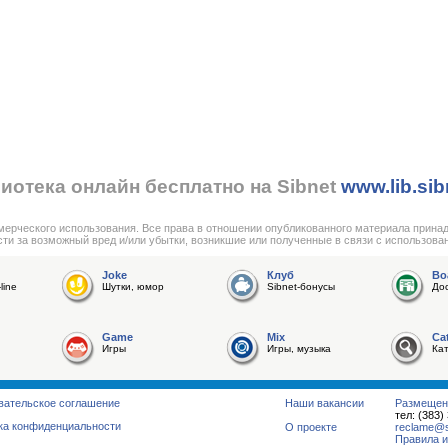
иотека онлайн бесплатно на Sibnet
www.lib.sib
мерческого использования. Все права в отношении опубликованного материала прина
сти за возможный вред и/или убытки, возникшие или полученные в связи с использова
Joke
Клуб
Bo
line
Шутки, юмор
Sibnet-бонусы
До
Game
Mix
Ca
Игры
Игры, музыка
Ка
вательское соглашение
Наши вакансии
Размещен
тел: (383)
ка конфиденциальности
О проекте
reclame@su
Правила и