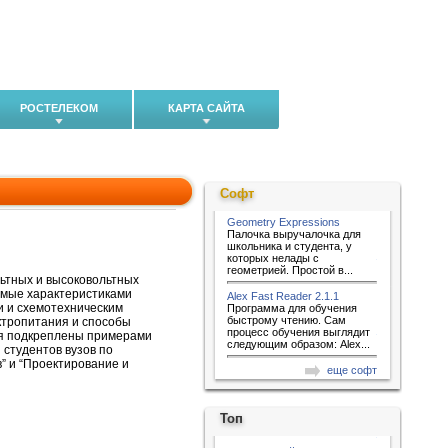
РОСТЕЛЕКОМ
КАРТА САЙТА
Софт
Geometry Expressions
Палочка выручалочка для
школьника и студента, у
которых нелады с
геометрией. Простой в...
ьтных и высоковольтных
емые характеристиками
Alex Fast Reader 2.1.1
и и схемотехническим
Программа для обучения
быстрому чтению. Сам
ктропитания и способы
процесс обучения выглядит
ия подкреплены примерами
следующим образом: Alex...
 студентов вузов по
” и “Проектирование и
еще софт
Топ