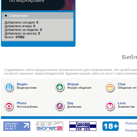
Статистика
Добавлено сегодня:
0
Добавлено вчера:
0
Добавлено за неделю:
0
Добавлено за месяц:
0
Всего:
37082
Библ
Cодержимое сайта предназначено исключительно для ознакомления, без целей ком
согласия законных правообладателей. Администрация сайта не несет ответственно
Видео
Форум
Chat
Видеоролики
Форум общения
Общение on-
Photo
Day
Love
Фотоальбомы
Дневники
Знакомства
Пользо
Полити