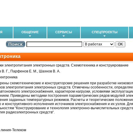
ИЯ
ОБЩЕНИЕ
СЕРВИСЫ
СПЕЦПРОЕКТЫ
ктроника
ки электропитания электронных средств. Схемотехника и конструирование
 В. Г., Парфенов Е. М., Шахнов В. А.
ектроника
рены схемотехнические и конструкторские решения при разработке низковол
ков электропитания электронных средств. Отмечены особенности, определя
автономного электроснабжения, характером нагрузки, условиями эксплуатаци
нием. Приведены методики построения параметрических рядов модулей эле
ения заданных температурных режимов. Расчеты и теоретические положен
о и конструктивного исполнения источников электроснабжения и их узлов. Для
ьностям “Конструирование и технология электронно-вычислительных средств
гия радиоэлектронных средств“.
 линия-Телеком