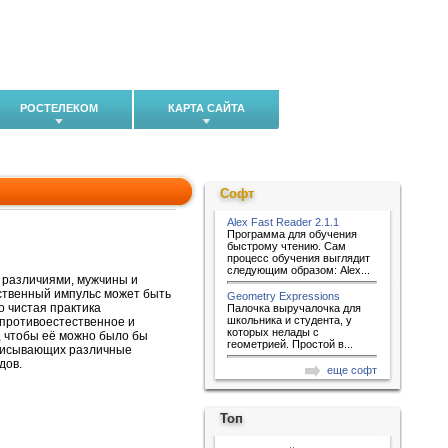
РОСТЕЛЕКОМ
КАРТА САЙТА
Софт
Alex Fast Reader 2.1.1
Программа для обучения
быстрому чтению. Сам
процесс обучения выглядит
следующим образом: Alex...
 различиями, мужчины и
ственный импульс может быть
Geometry Expressions
о чистая практика
Палочка выручалочка для
школьника и студента, у
 противоестественное и
которых нелады с
, чтобы её можно было бы
геометрией. Простой в...
описывающих различные
дов.
еще софт
Топ