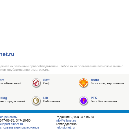
net.ru
длежат их законным правообладателям. Любое их использование возможно лишь с
нием опубликованного материала.
ard
Soft
Astro
ска объявлений
Софт
Гороскопы, хиромантия
talog
Lib
РТК
талог предприятий
Библиотека
Блог Ростелекома
ие рекламы:
Редакция: (383) 347-86-84
 347-06-78, 347-10-50
info@sibnet.ru
pport.sibnet.ru
Техподдержка:
спользования материалов
help.sibnet.ru