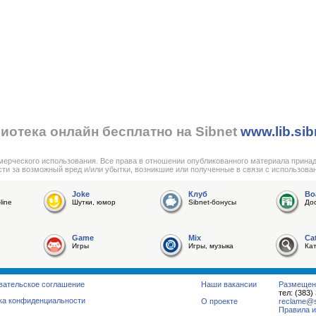
иотека онлайн бесплатно на Sibnet
www.lib.sib
мерческого использования. Все права в отношении опубликованного материала прина
сти за возможный вред и/или убытки, возникшие или полученные в связи с использова
Joke
Клуб
Bo
line
Шутки, юмор
Sibnet-бонусы
До
Game
Mix
Ca
Игры
Игры, музыка
Ка
вательское соглашение
Наши вакансии
Размещен
тел: (383)
ка конфиденциальности
О проекте
reclame@su
Правила и