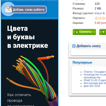
Cтраниц:
120
Размер:
2 МБ
Вклад сделал:
krauz-lk
Оценить:
Оценка:
5.00 (го
Скачать
Добавить книгу
Пожалуйста, подождите...
Популярные
Платон. Государс
Руководство по р
производства
ЕНиР 8 сб1 Отде
Инструкция для Vo
Дом №2 2010