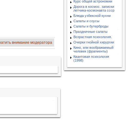
Курс общей астрономии
Дорога в космос. записки
летчика-космонавта ссср
Блюда узбекской кухни
Салаты и соусы
Салаты и бутерброды
Праздничные салаты
Возрастная психология.
ратить внимание модератора
Очерки гнойной хирургии
Кино, или воображаемый
человек (фрагменты)
Квантовая психология
(1998)