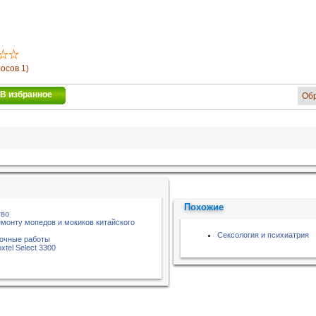
лосов 1)
В избранное
Об
Похожие
тво
емонту мопедов и мокиков китайского
Сексология и психиатрия
лочные работы
xtel Select 3300