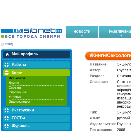
НОВОСТИ
РАЗВЛЕЧЕН
Вход
Мои загрузки
Мои закладки
Мой профиль
\\
Книги
\
Сексолог
Работы
Название:
Энцикло
Автор:
Группа 
Книги
Раздел:
Сексоло
Все книги
Описание:
Секс вс
Другое
женщины
Словарь
обращён
Справочник
сексуал
Учебник
извращё
Энциклопедия
игнорир
рекорды
Инструкции
Тип:
Энцикл
ГОСТы
Язык:
русский
Издательство:
Группа 
Журналы
Год издания:
2008