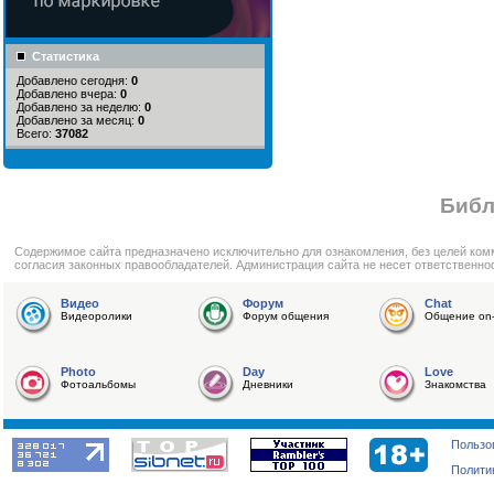
Статистика
Добавлено сегодня:
0
Добавлено вчера:
0
Добавлено за неделю:
0
Добавлено за месяц:
0
Всего:
37082
Библ
Cодержимое сайта предназначено исключительно для ознакомления, без целей ком
согласия законных правообладателей. Администрация сайта не несет ответственно
Видео
Форум
Chat
Видеоролики
Форум общения
Общение on-
Photo
Day
Love
Фотоальбомы
Дневники
Знакомства
Пользо
Полити