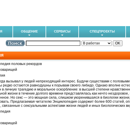
ИЯ
ОБЩЕНИЕ
СЕРВИСЫ
СПЕЦПРОЕКТЫ
ия
педия половых рекордов
товарищей
гия
егда вызывал у людей непреходящий интерес. Будучи существами с половыми
 редко остаются равнодушны к порывам своего либидо. Однако вполне есте
 в личную трагедию и моральное оскорбление: в высшей степени нравственн
ьной жизни в течение долгого времени представлялась как нечто нездоровое,
нное. Но секс — это мощная сила, слишком укоренившаяся в биологии жизни
овать. Предлагаемая читателю Энциклопедия содержит более 600 статей, 
, связанные с сексуальными аспектами жизни людей и иных биологических ви
опедия
товарищей