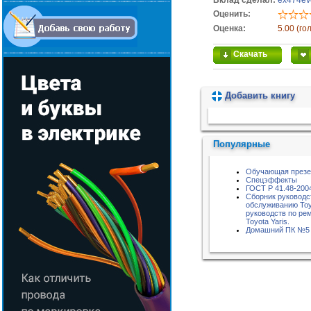
Вклад сделал:
ex474ev
Оценить:
Оценка:
5.00 (го
Скачать
Добавить книгу
Пожалуйста, подождите...
Популярные
Обучающая презен
Спецэффекты
ГОСТ Р 41.48-200
Сборник руководс
обслуживанию Toy
руководств по ре
Toyota Yaris.
Домашний ПК №5 