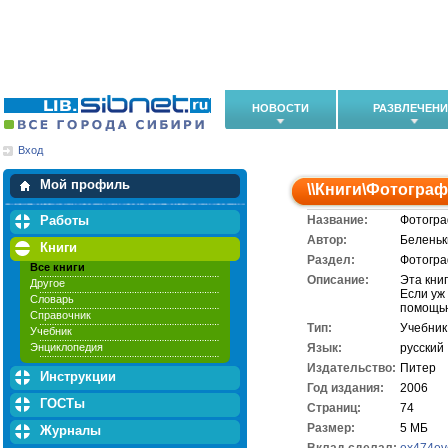
НОВОСТИ
РАЗВЛЕЧЕН
Вход
Мои загрузки
Мои закладки
Мой профиль
\\
Книги
\
Фотограф
Работы
Название:
Фотогра
Автор:
Беленьк
Книги
Раздел:
Фотогр
Все книги
Описание:
Эта кни
Другое
Если уж
Словарь
помощью
Справочник
Тип:
Учебник
Учебник
Энциклопедия
Язык:
русский
Издательство:
Питер
Инструкции
Год издания:
2006
ГОСТы
Cтраниц:
74
Размер:
5 МБ
Журналы