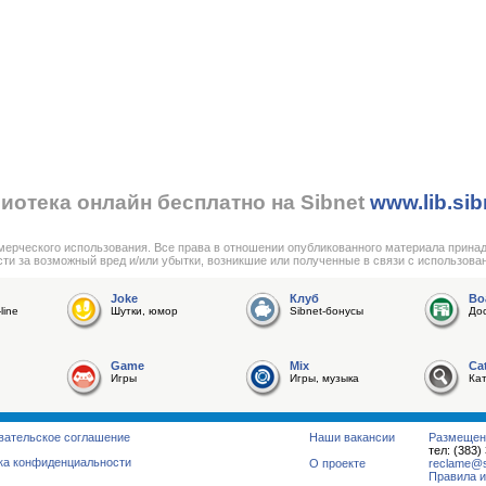
иотека онлайн бесплатно на Sibnet
www.lib.sib
мерческого использования. Все права в отношении опубликованного материала прина
сти за возможный вред и/или убытки, возникшие или полученные в связи с использова
Joke
Клуб
Bo
line
Шутки, юмор
Sibnet-бонусы
До
Game
Mix
Ca
Игры
Игры, музыка
Ка
вательское соглашение
Наши вакансии
Размещен
тел: (383)
ка конфиденциальности
О проекте
reclame@su
Правила и