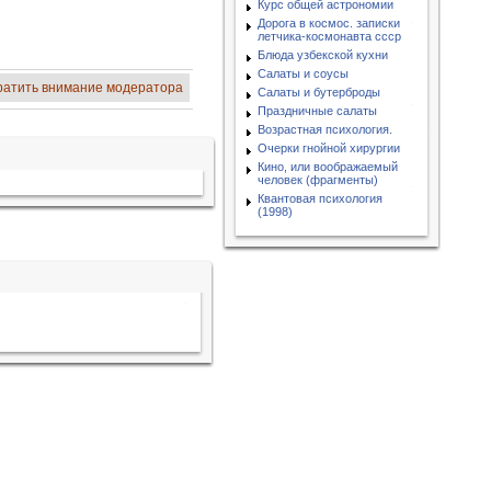
Курс общей астрономии
Дорога в космос. записки
летчика-космонавта ссср
Блюда узбекской кухни
Салаты и соусы
ратить внимание модератора
Салаты и бутерброды
Праздничные салаты
Возрастная психология.
Очерки гнойной хирургии
Кино, или воображаемый
человек (фрагменты)
Квантовая психология
(1998)