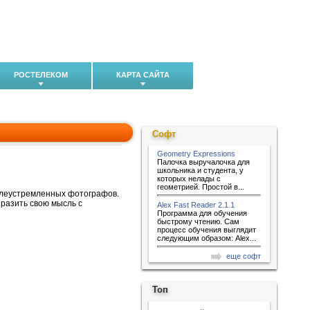
РОСТЕЛЕКОМ
КАРТА САЙТА
Софт
Geometry Expressions
Палочка выручалочка для
школьника и студента, у
которых нелады с
геометрией. Простой в...
целеустремленных фотографов.
ыразить свою мысль с
Alex Fast Reader 2.1.1
Программа для обучения
быстрому чтению. Сам
процесс обучения выглядит
следующим образом: Alex...
еще софт
Топ