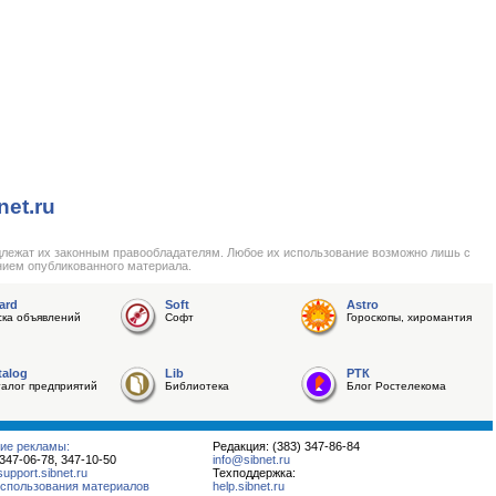
net.ru
длежат их законным правообладателям. Любое их использование возможно лишь с
нием опубликованного материала.
ard
Soft
Astro
ска объявлений
Софт
Гороскопы, хиромантия
talog
Lib
РТК
талог предприятий
Библиотека
Блог Ростелекома
ие рекламы:
Редакция: (383) 347-86-84
 347-06-78, 347-10-50
info@sibnet.ru
pport.sibnet.ru
Техподдержка:
спользования материалов
help.sibnet.ru