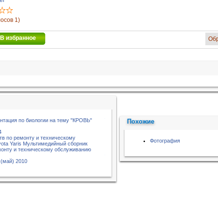
er
лосов 1)
В избранное
Об
тация по биологии на тему "КРОВЬ"
Похожие
4
тв по ремонту и техническому
Фотография
ota Yaris Мультимедийный сборник
монту и техническому обслуживанию
(май) 2010