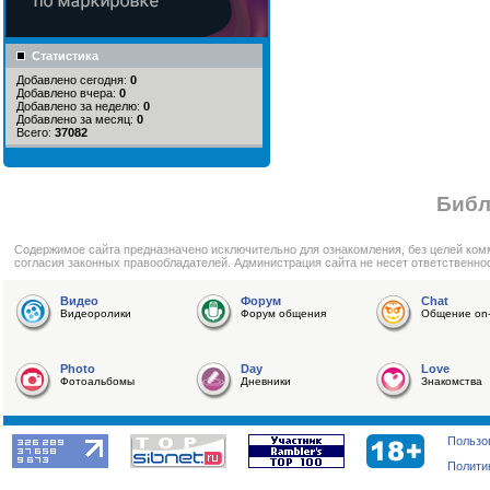
Статистика
Добавлено сегодня:
0
Добавлено вчера:
0
Добавлено за неделю:
0
Добавлено за месяц:
0
Всего:
37082
Библ
Cодержимое сайта предназначено исключительно для ознакомления, без целей ком
согласия законных правообладателей. Администрация сайта не несет ответственно
Видео
Форум
Chat
Видеоролики
Форум общения
Общение on-
Photo
Day
Love
Фотоальбомы
Дневники
Знакомства
Пользо
Полити