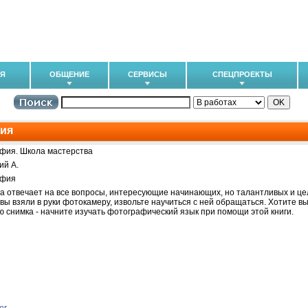
ИЯ
ОБЩЕНИЕ
СЕРВИСЫ
СПЕЦПРОЕКТЫ
ия
фия. Школа мастерства
ий А.
афия
га отвечает на все вопросы, интересующие начинающих, но талантливых и 
 вы взяли в руки фотокамеру, извольте научиться с ней обращаться. Хотите в
 снимка - начните изучать фотографический язык при помощи этой книги.