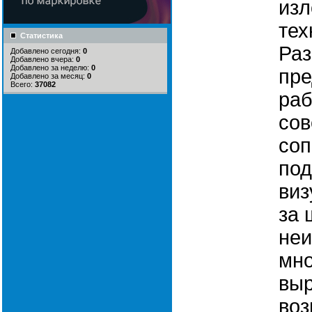
из
тех
Статистика
Раз
Добавлено сегодня:
0
Добавлено вчера:
0
Добавлено за неделю:
0
пре
Добавлено за месяц:
0
Всего:
37082
раб
сов
со
по
виз
за 
не
мно
вы
воз