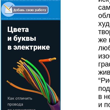
сам
об
худ
тво
же 
люб
изо
гра
жив
“Ри
под
в н
и п