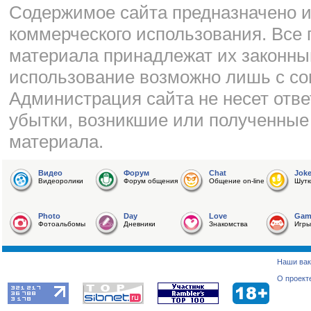
Cодержимое сайта предназначено и
коммерческого использования. Все 
материала принадлежат их законны
использование возможно лишь с со
Администрация сайта не несет отве
убытки, возникшие или полученные
материала.
Видео
Форум
Chat
Jok
Видеоролики
Форум общения
Общение on-line
Шутк
Photo
Day
Love
Gam
Фотоальбомы
Дневники
Знакомства
Игры
Наши вак
О проект