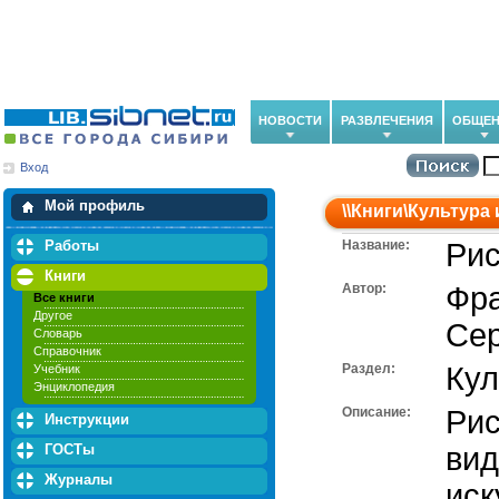
НОВОСТИ
РАЗВЛЕЧЕНИЯ
ОБЩЕН
Вход
Мои загрузки
Мои закладки
Мой профиль
\\
Книги
\
Культура 
Работы
Название:
Рис
Книги
Автор:
Фра
Все книги
Другое
Се
Словарь
Справочник
Раздел:
Кул
Учебник
Энциклопедия
Описание:
Рис
Инструкции
ГОСТы
вид
Журналы
иск