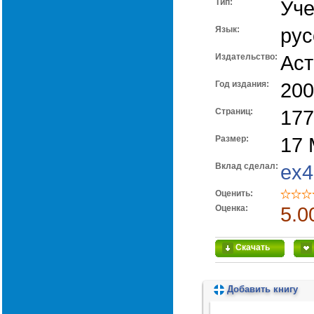
Тип:
Уче
Язык:
рус
Издательство:
Аст
Год издания:
200
Cтраниц:
177
Размер:
17
Вклад сделал:
ex4
Оценить:
Оценка:
5.0
Скачать
Добавить книгу
Пожалуйста, подождите...