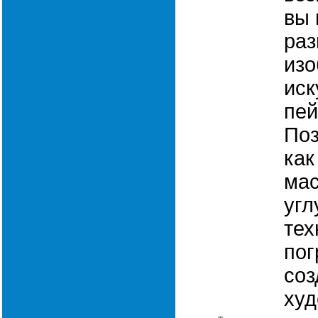
вы 
раз
изо
иск
пей
Поз
как
мас
угл
тех
пог
соз
худ