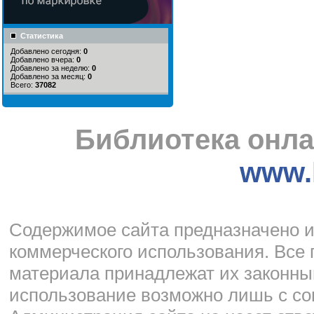
Статистика
Добавлено сегодня:
0
Добавлено вчера:
0
Добавлено за неделю:
0
Добавлено за месяц:
0
Всего:
37082
Библиотека онла
www.l
Cодержимое сайта предназначено и
коммерческого использования. Все 
материала принадлежат их законны
использование возможно лишь с со