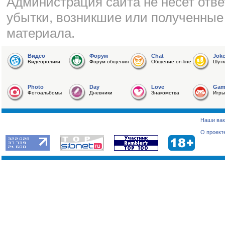
Администрация сайта не несет отве
убытки, возникшие или полученные
материала.
Видео
Форум
Chat
Jok
Видеоролики
Форум общения
Общение on-line
Шутк
Photo
Day
Love
Gam
Фотоальбомы
Дневники
Знакомства
Игры
Наши вак
О проект