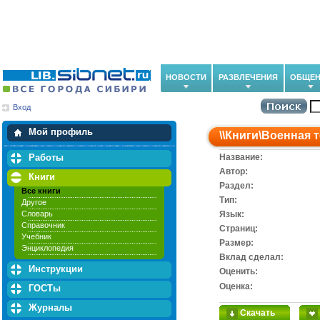
НОВОСТИ
РАЗВЛЕЧЕНИЯ
ОБЩЕН
Вход
Мои загрузки
Мои закладки
Мой профиль
\\
Книги
\
Военная т
Работы
Название:
Автор:
Книги
Раздел:
Все книги
Тип:
Другое
Словарь
Язык:
Справочник
Cтраниц:
Учебник
Размер:
Энциклопедия
Вклад сделал:
Инструкции
Оценить:
Оценка:
ГОСТы
Журналы
Скачать