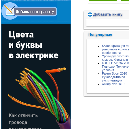
Добавить книгу
Пожалуйста, подождите...
Популярные
Классификация ф
рыночном хозяйст
особенности
Уроки русского яз
классе. Книга для
ГОСТ Р 51934-20
Повидло. Техниче
условия.
Pajero Sport 2010
Руководство по
эксплуатации
Хакер №9 2010