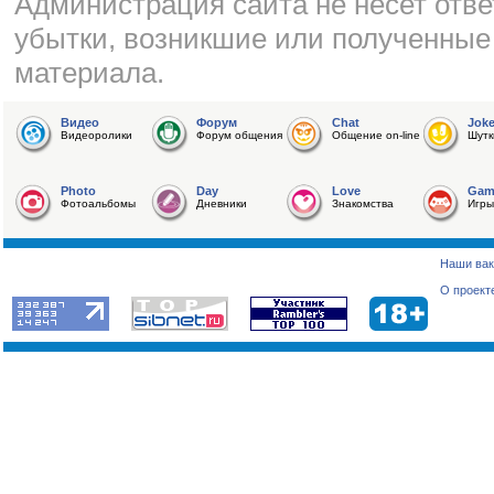
Администрация сайта не несет отве
убытки, возникшие или полученные
материала.
Видео
Форум
Chat
Jok
Видеоролики
Форум общения
Общение on-line
Шутк
Photo
Day
Love
Gam
Фотоальбомы
Дневники
Знакомства
Игры
Наши вак
О проект