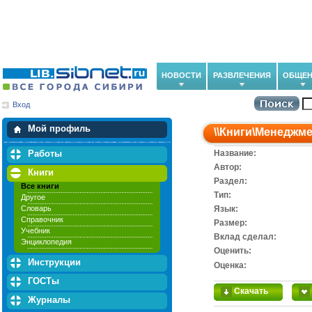
НОВОСТИ
РАЗВЛЕЧЕНИЯ
ОБЩЕН
Вход
Мои загрузки
Мои закладки
Мой профиль
\\
Книги
\
Менеджме
Работы
Название:
Автор:
Книги
Раздел:
Все книги
Тип:
Другое
Словарь
Язык:
Справочник
Размер:
Учебник
Вклад сделал:
Энциклопедия
Оценить:
Инструкции
Оценка:
ГОСТы
Скачать
Журналы