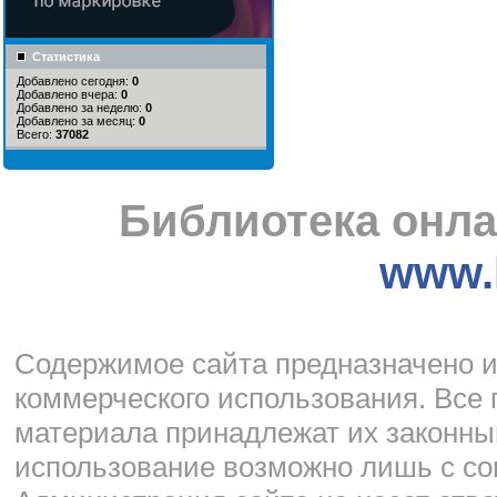
Статистика
Добавлено сегодня:
0
Добавлено вчера:
0
Добавлено за неделю:
0
Добавлено за месяц:
0
Всего:
37082
Библиотека онла
www.l
Cодержимое сайта предназначено и
коммерческого использования. Все 
материала принадлежат их законны
использование возможно лишь с со