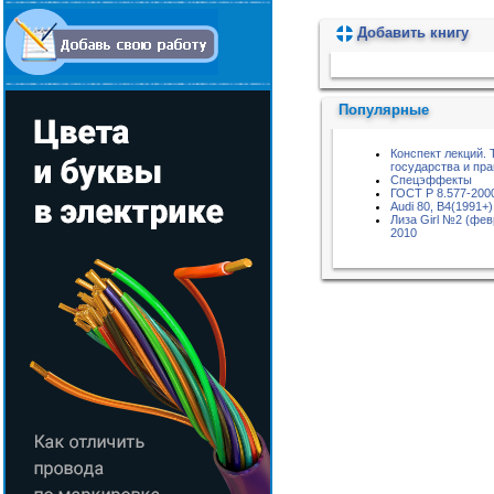
Добавить книгу
Пожалуйста, подождите...
Популярные
Конспект лекций. 
государства и пра
Спецэффекты
ГОСТ Р 8.577-200
Audi 80, B4(1991+)
Лиза Girl №2 (фев
2010