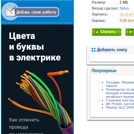
Размер:
2 МБ
Вклад сделал:
StAss
Оценить:
Оценка:
5.00 (го
Скачать
Добавить книгу
Пожалуйста, подождите...
Популярные
Государь. Макиав
Николо
Руководство по р
мопедов и мокико
китайского произ
Стальные констру
bB, Probox, succe
Playboy №12 2009