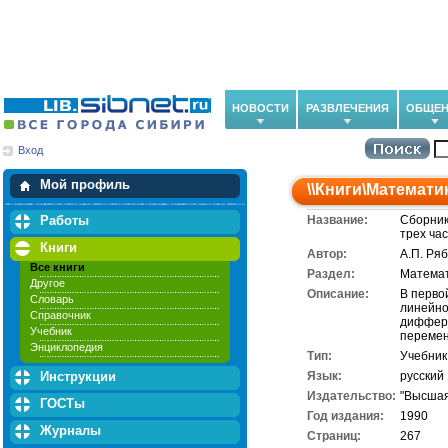
НОВОСТИ
РАЗВЛЕЧЕНИЯ
ОБЩЕН
Вход
Мои загрузки
Мои закладки
Мой профиль
\\
Книги
\
Математи
Работы
Название:
Сборник
трех час
Книги
Автор:
А.П. Ря
Все книги
Раздел:
Матема
Другое
Описание:
В перво
Словарь
линейно
Справочник
диффере
Учебник
перемен
Энциклопедия
Тип:
Учебник
Инструкции
Язык:
русский
Издательство:
"Высшая
ГОСТы
Год издания:
1990
Журналы
Cтраниц:
267