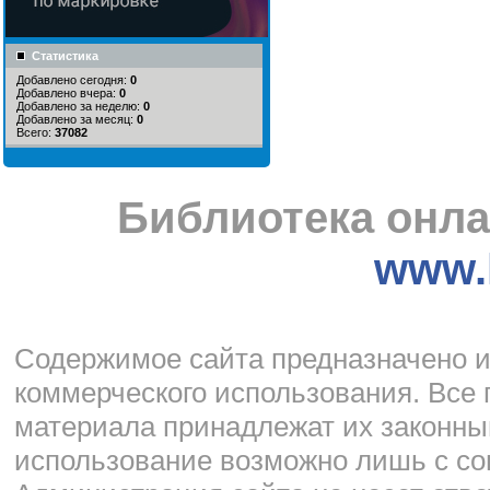
Статистика
Добавлено сегодня:
0
Добавлено вчера:
0
Добавлено за неделю:
0
Добавлено за месяц:
0
Всего:
37082
Библиотека онла
www.l
Cодержимое сайта предназначено и
коммерческого использования. Все 
материала принадлежат их законны
использование возможно лишь с со