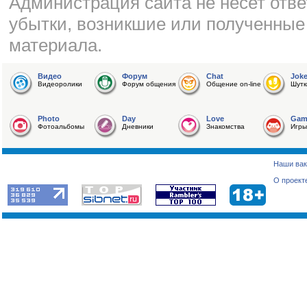
Администрация сайта не несет отве
убытки, возникшие или полученные
материала.
Видео
Форум
Chat
Jok
Видеоролики
Форум общения
Общение on-line
Шутк
Photo
Day
Love
Gam
Фотоальбомы
Дневники
Знакомства
Игры
Наши вак
О проект