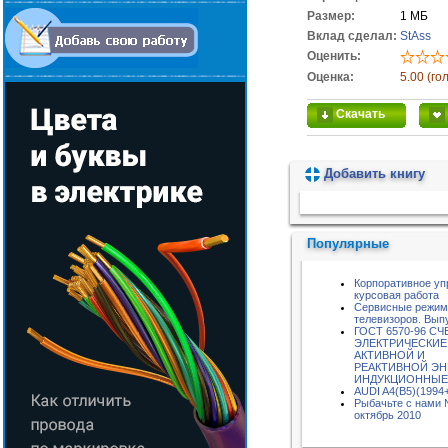
Размер:
1 МБ
Вклад сделал:
StAss
Оценить:
Оценка:
5.00 (го
Скачать
Добавить книгу
Пожалуйста, подождите...
Популярные
Корпоративное уп
курсовая работа
Сервисные режи
телевизоров. Вып
ГОСТ 6570-96 С
ЭЛЕКТРИЧЕСКИЕ
АКТИВНОЙ И
РЕАКТИВНОЙ ЭН
ИНДУКЦИОННЫЕ
AUDI A4(B5)(1994
Рыбачьте с нами
октябрь 2010