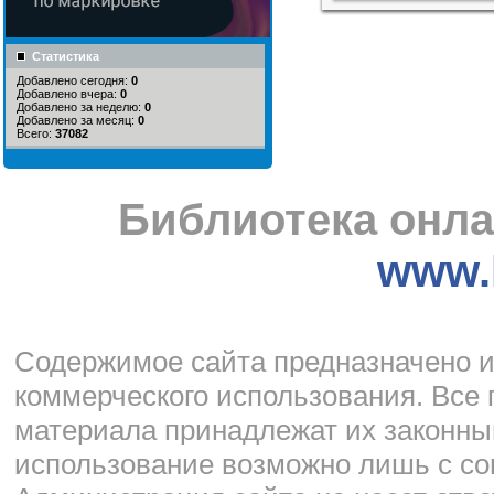
Статистика
Добавлено сегодня:
0
Добавлено вчера:
0
Добавлено за неделю:
0
Добавлено за месяц:
0
Всего:
37082
Библиотека онла
www.l
Cодержимое сайта предназначено и
коммерческого использования. Все 
материала принадлежат их законны
использование возможно лишь с со