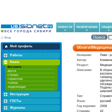
НОВОСТИ
РАЗВЛЕЧЕНИЯ
ОБЩЕН
Вход
Мои загрузки
Мои закладки
Мой профиль
\\
Книги
\
Медицина
Работы
Название:
Пиво - 
Автор:
Клименк
Книги
Раздел:
Медицин
Все книги
Описание:
В сборн
Другое
рассказ
Словарь
табакок
Справочник
уделено
Учебник
обсужда
Энциклопедия
Подача 
широкий
Инструкции
Тип:
Справоч
ГОСТы
Язык:
русский
Год издания:
2008
Журналы
Cтраниц:
42