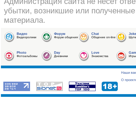
Администрация сайта не несет отве
убытки, возникшие или полученные
материала.
Видео
Форум
Chat
Jok
Видеоролики
Форум общения
Общение on-line
Шутк
Photo
Day
Love
Gam
Фотоальбомы
Дневники
Знакомства
Игры
Наши вак
О проект