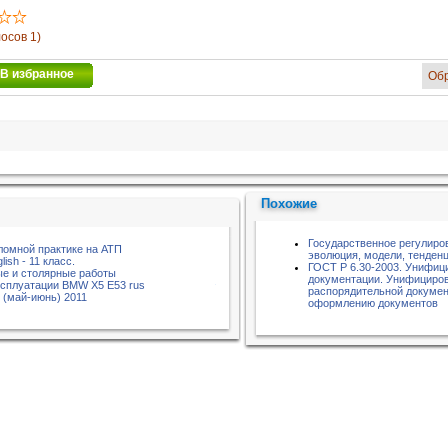
лосов 1)
В избранное
Об
Похожие
Государственное регулиро
ломной практике на АТП
эволюция, модели, тенден
lish - 11 класс.
ГОСТ Р 6.30-2003. Унифи
е и столярные работы
документации. Унифициров
ксплуатации BMW X5 E53 rus
распорядительной докумен
 (май-июнь) 2011
оформлению документов