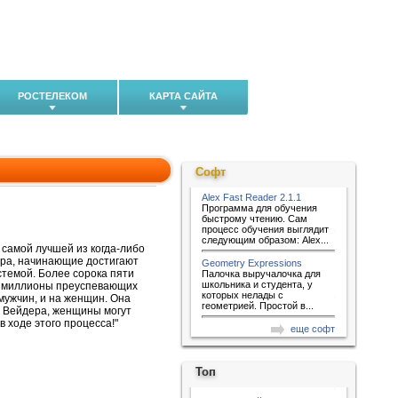
РОСТЕЛЕКОМ
КАРТА САЙТА
Софт
Alex Fast Reader 2.1.1
Программа для обучения
быстрому чтению. Сам
процесс обучения выглядит
следующим образом: Alex...
 самой лучшей из когда-либо
ера, начинающие достигают
Geometry Expressions
стемой. Более сорока пяти
Палочка выручалочка для
школьника и студента, у
но миллионы преуспевающих
которых нелады с
 мужчин, и на женщин. Она
геометрией. Простой в...
у Вейдера, женщины могут
 ходе этого процесса!"
еще софт
Топ