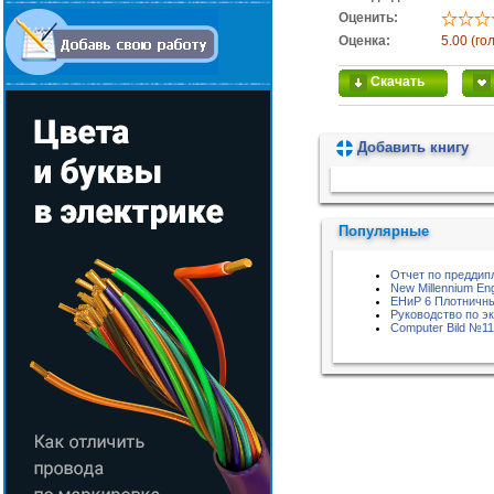
Оценить:
Оценка:
5.00 (го
Скачать
Добавить книгу
Пожалуйста, подождите...
Популярные
Отчет по преддип
New Millennium Eng
ЕНиР 6 Плотничны
Руководство по э
Computer Bild №11