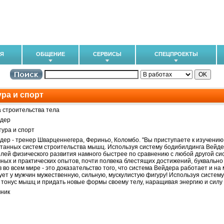
ИЯ
ОБЩЕНИЕ
СЕРВИСЫ
СПЕЦПРОЕКТЫ
ра и спорт
 строительства тела
йдер
тура и спорт
дер - тренер Шварценнегера, Фериньо, Коломбо. "Вы приступаете к изучению
танных систем строительства мышц. Используя систему бодибилдинга Вейд
елей физического развития намного быстрее по сравнению с любой другой си
чных и практических опытов, почти полвека блестящих достижений, букваль
в во всем мире - это доказательство того, что система Вейдера работает и на
ет у мужчин мужественную, сильную, мускулистую фигуру! Используя систем
 тонус мышц и придать новые формы своему телу, наращивая энергию и силу в
ник