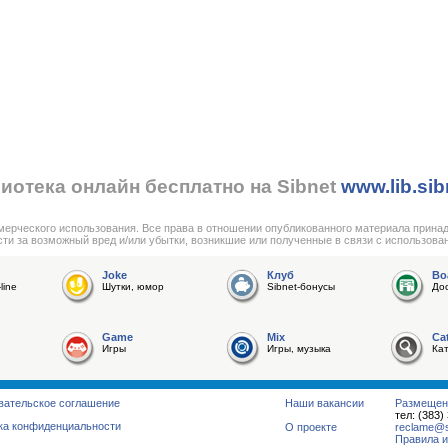
иотека онлайн бесплатно на Sibnet
www.lib.sib
мерческого использования. Все права в отношении опубликованного материала прина
сти за возможный вред и/или убытки, возникшие или полученные в связи с использова
Joke
Клуб
Bo
line
Шутки, юмор
Sibnet-бонусы
До
Game
Mix
Ca
Игры
Игры, музыка
Ка
вательское соглашение
Наши вакансии
Размещен
тел: (383)
ка конфиденциальности
О проекте
reclame@su
Правила и