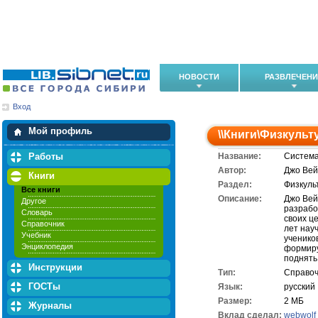
НОВОСТИ
РАЗВЛЕЧЕН
Вход
Мои загрузки
Мои закладки
Мой профиль
\\
Книги
\
Физкульту
Работы
Название:
Система
Автор:
Джо Ве
Книги
Раздел:
Физкуль
Все книги
Описание:
Джо Вей
Другое
разрабо
Словарь
своих ц
Справочник
лет нау
Учебник
ученико
Энциклопедия
формиру
поднять
Инструкции
Тип:
Справоч
ГОСТы
Язык:
русский
Размер:
2 МБ
Журналы
Вклад сделал:
webwolf