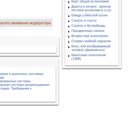
Курс общей астрономии
Дорога в космос. записки
летчика-космонавта ссср
Блюда узбекской кухни
Салаты и соусы
ратить внимание модератора
Салаты и бутерброды
Праздничные салаты
Возрастная психология.
Очерки гнойной хирургии
Кино, или воображаемый
человек (фрагменты)
Квантовая психология
(1998)
вание в рыночных системах:
ции
цированные системы
анная система организационно-
тации. Требования к