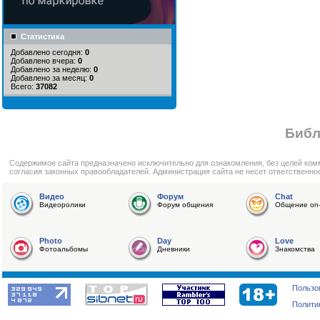
Статистика
Добавлено сегодня:
0
Добавлено вчера:
0
Добавлено за неделю:
0
Добавлено за месяц:
0
Всего:
37082
Библ
Cодержимое сайта предназначено исключительно для ознакомления, без целей ком
согласия законных правообладателей. Администрация сайта не несет ответственно
Видео
Форум
Chat
Видеоролики
Форум общения
Общение on-
Photo
Day
Love
Фотоальбомы
Дневники
Знакомства
Пользо
Полити