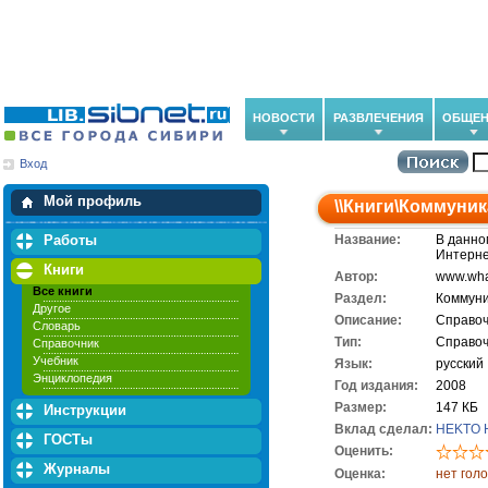
НОВОСТИ
РАЗВЛЕЧЕНИЯ
ОБЩЕН
Вход
Мои загрузки
Мои закладки
Мой профиль
\\
Книги
\
Коммуник
Работы
Название:
В данно
Интерне
Книги
Автор:
www.what
Все книги
Раздел:
Коммуни
Другое
Описание:
Справоч
Словарь
Тип:
Справоч
Справочник
Учебник
Язык:
русский
Энциклопедия
Год издания:
2008
Размер:
147 КБ
Инструкции
Вклад сделал:
HEKTO 
ГОСТы
Оценить:
Журналы
Оценка:
нет гол