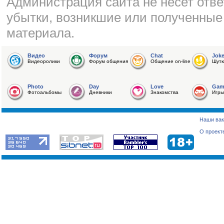
Администрация сайта не несет отве
убытки, возникшие или полученные
материала.
Видео
Форум
Chat
Jok
Видеоролики
Форум общения
Общение on-line
Шутк
Photo
Day
Love
Gam
Фотоальбомы
Дневники
Знакомства
Игры
Наши вак
О проект