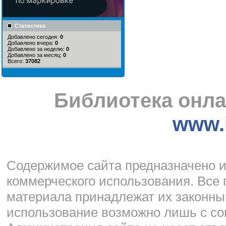
Статистика
Добавлено сегодня:
0
Добавлено вчера:
0
Добавлено за неделю:
0
Добавлено за месяц:
0
Всего:
37082
Библиотека онла
www.l
Cодержимое сайта предназначено и
коммерческого использования. Все 
материала принадлежат их законны
использование возможно лишь с со