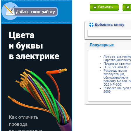
Скачать
Добавить книгу
Пожалуйста, подождите...
Популярные
Луч света в темн
царстве(конспект)
Правовая статист
ГОСТ 21-404-85
Руководство по
эксплуатации,
обслуживанию и
ремонту Nissan P
D22 NP-300
Рыбалка на Руси
2009