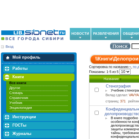
НОВОСТИ
РАЗВЛЕЧЕНИЯ
ОБЩЕНИ
Вход
Мои загрузки
Мои закладки
Мой профиль
\\
Книги
\
Делопрои
Сортировка по названию
,
по 
Работы
Показаны: 1-5 из 5
Книги
Название
Все книги
Стенография
Другое
Учебник стеногра
Словарь
Вклад сделал:
VAVY
Справочник
страниц:
371
рейтин
Учебник
Энциклопедия
Конфиденциальн
делопроизводств
Инструкции
В книге подробно
особенности кон
ГОСТы
делопроизводства
защиты коммерче
тайны, требовани
Журналы
конфиденциально