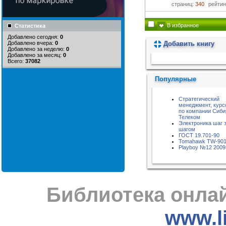
страниц:
340
рейтин
В избранное
Статистика
Добавлено сегодня:
0
Добавить книгу
Добавлено вчера:
0
Добавлено за неделю:
0
Пожалуйста, подождите...
Добавлено за месяц:
0
Всего:
37082
Популярные
Стратегический
менеджмент, курс
по компании Сиби
Телеком
Электроника шаг 
шагом
ГОСТ 19.701-90
Tomahawk TW-90
Playboy №12 2009
Библиотека онлай
www.li