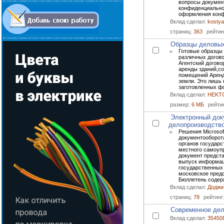
вопросы докумен
конфиденциально
оформления конф
Вклад сделал:
kostya
страниц:
363
рейтин
Образцы деловых
Готовые образцы
различных догово
Агентский догово
аренды зданий,с
помещений Аренд
земли. Это лишь 
заготовленных фо
Вклад сделал:
HEKTO
размер:
6 МБ
рейти
Электронный док
делопроизводств
Решения Microsof
документооборот
органов государс
местного самоуп
документ предста
выпуск информац
государственных 
московское предс
Бюллетень содерж
Вклад сделал:
Доджи
страниц:
78
рейтинг
Современное дел
Вклад сделал:
35450