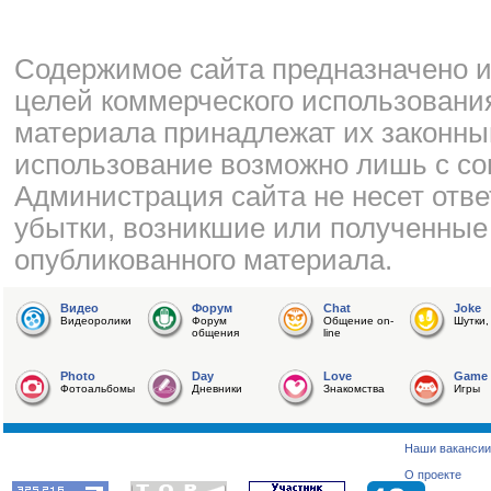
Cодержимое сайта предназначено и
целей коммерческого использования
материала принадлежат их законны
использование возможно лишь с со
Администрация сайта не несет отве
убытки, возникшие или полученные
опубликованного материала.
Видео
Форум
Chat
Joke
Видеоролики
Форум
Общение on-
Шутки,
общения
line
Photo
Day
Love
Game
Фотоальбомы
Дневники
Знакомства
Игры
Наши вакансии
О проекте