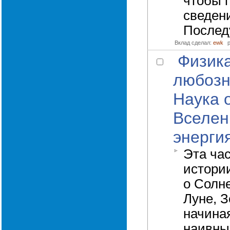
чтобы 
сведени
Послед
Вклад сделал:
ewk
Физик
любозн
Наука 
Вселен
энерги
Эта ча
истори
о Солн
Луне, 
начина
наивны