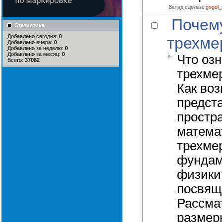
Вклад сделал:
gogol
Почем
Статистика
Добавлено сегодня:
0
трехме
Добавлено вчера:
0
Добавлено за неделю:
0
Добавлено за месяц:
0
Что оз
Всего:
37082
трехме
Как во
предст
простр
матема
трехме
фундам
физики
посвяще
Рассма
размерн