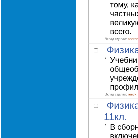
тому, к
частны
велику
всего.
Вклад сделал:
andro
Физика
Учебни
общеоб
учрежд
профил
Вклад сделал:
reeck
Физика
11кл.
В сборн
включе