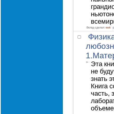
грандио
ньютон
всемир
Вклад сделал:
ewk
Физик
любозн
1.Мате
Эта кни
не буд
знать э
Книга 
часть, 
лабора
объеме 