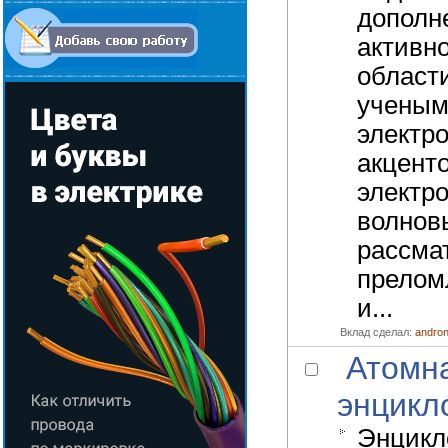
дополн
активн
област
ученым
электро
акцент
электр
волнов
рассма
прелом
и...
Вклад сделал:
andro
Атомна
энцикл
Энцикл