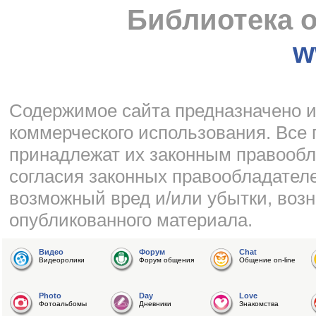
Библиотека о
w
Cодержимое сайта предназначено и
коммерческого использования. Все
принадлежат их законным правообл
согласия законных правообладателе
возможный вред и/или убытки, воз
опубликованного материала.
Видео
Форум
Chat
Видеоролики
Форум общения
Общение on-line
Photo
Day
Love
Фотоальбомы
Дневники
Знакомства