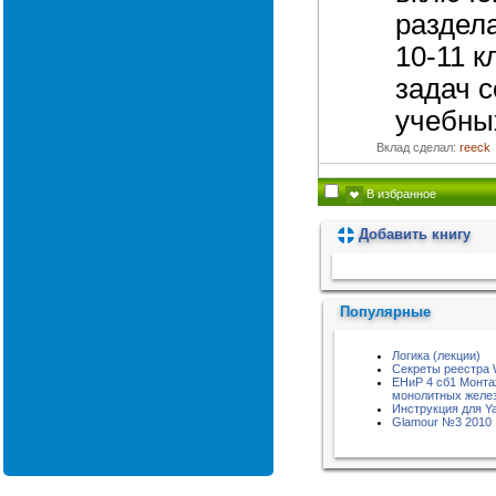
раздел
10-11 к
задач с
учебны
Вклад сделал:
reeck
В избранное
Добавить книгу
Пожалуйста, подождите...
Популярные
Логика (лекции)
Секреты реестра 
ЕНиР 4 сб1 Монта
монолитных желез
Инструкция для Y
Glamour №3 2010