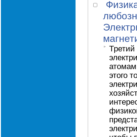
Физик
любозн
Электр
магнет
Третий
электри
атомам
этого т
электр
хозяйс
интере
физико
предст
электри