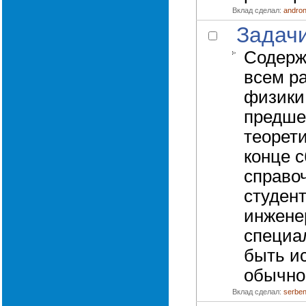
Вклад сделал:
andro
Задач
Содерж
всем р
физики
предше
теорети
конце 
справо
студен
инжене
специа
быть ис
обычной
Вклад сделал:
serbe