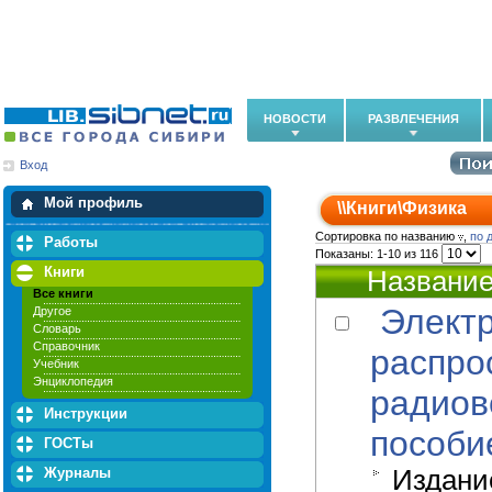
НОВОСТИ
РАЗВЛЕЧЕНИЯ
Вход
Мои загрузки
Мои закладки
Мой профиль
\\
Книги
\
Физика
Сортировка по названию
,
по 
Работы
Показаны: 1-10 из 116
Книги
Названи
Все книги
Элект
Другое
Словарь
Справочник
распро
Учебник
Энциклопедия
радиов
Инструкции
пособи
ГОСТы
Журналы
Издание