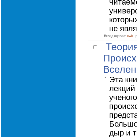
читаем
универ
которы
не явля
Вклад сделал:
ewk
Теория
Происх
Вселен
Эта кн
лекций
ученог
происх
предста
Большо
дыр и т