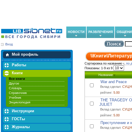
НОВОСТИ
РАЗВЛЕЧЕНИЯ
ОБЩЕНИ
Вход
Мои загрузки
Мои закладки
Мой профиль
\\
Книги
\
Литератур
Сортировка по названию
,
по 
Работы
Показаны: 1-9 из 9
Книги
Название
Все книги
War and Peace
Другое
Вклад сделал:
СУЦУ
Словарь
рейтинг:
5.00
Справочник
Учебник
THE TRAGEDY 
Энциклопедия
JULIET
Вклад сделал:
СУЦУ
Инструкции
рейтинг:
5.00
ГОСТы
Преступление и 
Журналы
Вклад сделал:
СУЦУ