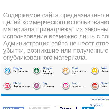
Cодержимое сайта предназначено и
целей коммерческого использования
материала принадлежат их законны
использование возможно лишь с со
Администрация сайта не несет отве
убытки, возникшие или полученные
опубликованного материала.
Видео
Форум
Chat
Joke
Видеоролики
Форум
Общение on-
Шутки,
общения
line
Photo
Day
Love
Game
Фотоальбомы
Дневники
Знакомства
Игры
Наши вакансии
О проекте