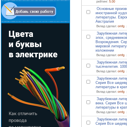
рейтинг:
5.00
Основные произв
иностранной худо
литературы. Евро
Австралия
Вклад сделал:
omfg
Зарубежная лите
эпох, средневеко
Возрождения. Се
мировой литерату
изложении
Вклад сделал:
omfg
Зарубежная лите
тысячелетия. 100
Вклад сделал:
omfg
Зарубежная лите
Серия Все шедев
литературы в кра
Вклад сделал:
omfg
Зарубежная литер
века. Серия Все 
литературы в кра
Вклад сделал:
omfg
Зарубежная литер
Серия Все шедев