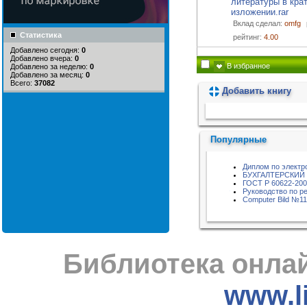
литературы в кра
изложении.rar
Вклад сделал:
omfg
Статистика
рейтинг:
4.00
Добавлено сегодня:
0
Добавлено вчера:
0
В избранное
Добавлено за неделю:
0
Добавлено за месяц:
0
Всего:
37082
Добавить книгу
Пожалуйста, подождите...
Популярные
Диплом по электр
БУХГАЛТЕРСКИЙ
ГОСТ Р 60622-20
Руководство по р
Computer Bild №11
Библиотека онлай
www.li