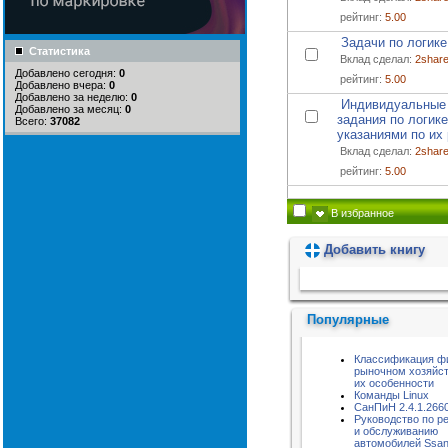
рейтинг:
5.00
Задачи по логике
Статистика
Вклад сделал:
2shar
Добавлено сегодня:
0
рейтинг:
5.00
Добавлено вчера:
0
Добавлено за неделю:
0
Индивидуальные
Добавлено за месяц:
0
задания по логик
Всего:
37082
указаниями по их
Вклад сделал:
2shar
рейтинг:
5.00
В избранное
Добавить книгу
Пожалуйста, подождите...
Популярные
Классификация ф
рыночном хозяйст
их особенности
Команды Linux
СанПиН 2.4.1.266
Руководство по р
и обслуживанию
автомобилей Ssa