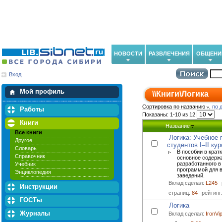
НОВОСТИ
РАЗВЛЕЧЕНИЯ
ОБЩЕНИ
Вход
Мои загрузки
Мои закладки
Мой профиль
\\
Книги
\
Логика
Сортировка по названию
,
по 
Работы
Показаны: 1-10 из 12
Книги
Название
Все книги
Логика: Учебное 
Другое
студентов I–II кур
Словарь
В пособии в крат
Справочник
основное содержа
разработанного в
Учебник
программой для 
Энциклопедия
заведений.
Вклад сделал:
L245
Инструкции
страниц:
84
рейтинг
ГОСТы
Логика
Журналы
Вклад сделал:
IronVi