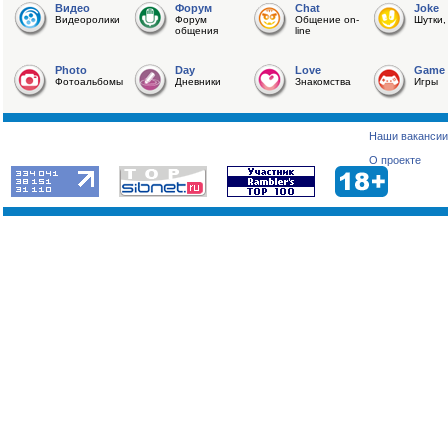
Видео
Форум
Chat
Joke
Видеоролики
Форум
Общение on-
Шутки,
общения
line
Photo
Day
Love
Game
Фотоальбомы
Дневники
Знакомства
Игры
Наши вакансии
О проекте