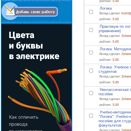
рейтинг:
5.00
Логика
Вклад сделал:
IronVi
рейтинг:
5.00
Практикум по лог
упражнения)
Вклад сделал:
2shar
рейтинг:
5.00
Логика: Методич
Вклад сделал:
2shar
рейтинг:
5.00
Логика: Учебное 
студентов
Вклад сделал:
2shar
рейтинг:
5.00
Неклассическая 
пособие
Вклад сделал:
2shar
рейтинг:
5.00
Учебно-методиче
"Логика": Учебно
пособие для студ
факультетов
Вклад сделал:
2shar