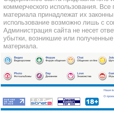
коммерческого использования. Все 
материала принадлежат их законны
использование возможно лишь с со
Администрация сайта не несет отве
убытки, возникшие или полученные
материала.
Видео
Форум
Chat
Jok
Видеоролики
Форум общения
Общение on-line
Шут
Photo
Day
Love
Ga
Фотоальбомы
Дневники
Знакомства
Игр
Наши в
О проек