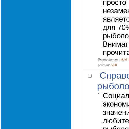
просто
незаме
являет
для 70
рыболо
Внимат
прочита
Вклад сделал:
midvi
рейтинг:
5.00
Справ
рыболо
Социал
эконом
значен
любите