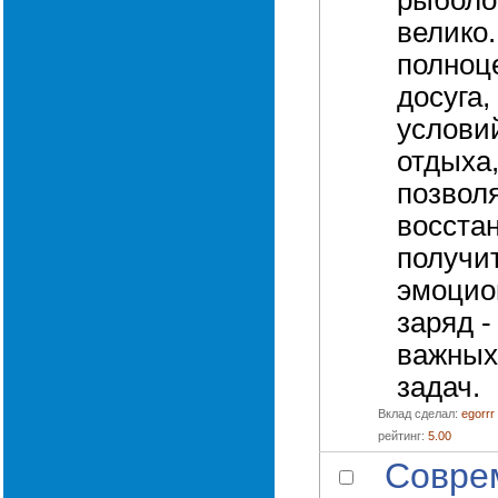
рыболо
велико
полноц
досуга,
условий
отдыха
позвол
восста
получи
эмоцио
заряд -
важных
задач.
Вклад сделал:
egorrr
рейтинг:
5.00
Совре