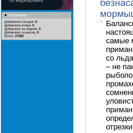
безнас
мормы
Статистика
Баланс
Добавлено сегодня:
0
Добавлено вчера:
0
Добавлено за неделю:
0
настоя
Добавлено за месяц:
0
Всего:
37082
самые 
приман
со льд
– не па
рыболо
промахо
сомнени
уловис
приманк
опреде
отрезки