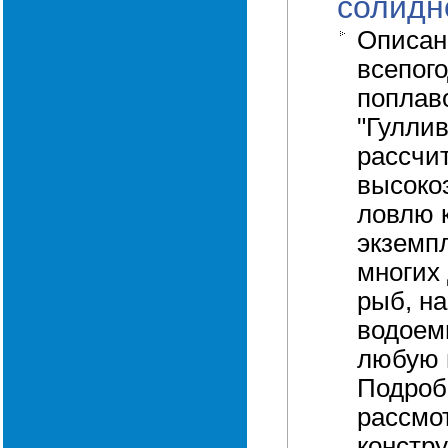
солидн
Описан
всепог
поплав
"Гулли
рассчи
высоко
ловлю 
экземп
многих
рыб, н
водоем
любую 
Подроб
рассмо
констру