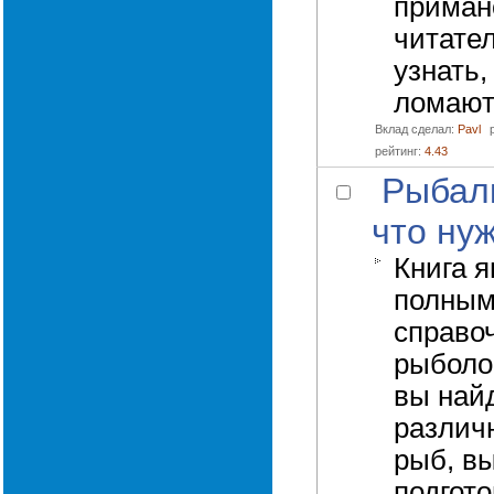
приман
читате
узнать,
ломают 
Вклад сделал:
Pavl
рейтинг:
4.43
Рыбалк
что ну
Книга я
полны
справо
рыболо
вы най
различ
рыб, в
подгото