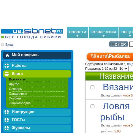
НОВОСТИ
РАЗВЛЕЧЕНИЯ
ОБЩЕ
Вход
Мои загрузки
Мои закладки
Мой профиль
\\
Книги
\
Рыбалка
Сортировка по названию
,
по 
Работы
Показаны: 1-10 из 32
Книги
Названи
Все книги
Вязани
Другое
Словарь
Справочник
Вклад сделал:
votia 
Учебник
Ловля 
Энциклопедия
Инструкции
рыбы
ГОСТы
Вклад сделал:
votia 
Журналы
рейтинг:
5.00