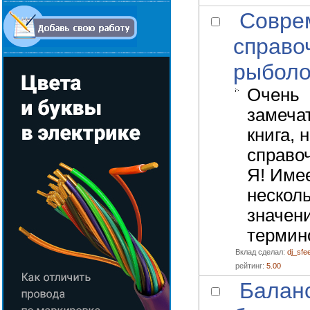
Совре
справо
рыболо
Очень
замеча
книга, 
справоч
Я! Име
нескол
значен
термин
Вклад сделал:
dj_sfe
рейтинг:
5.00
Балан