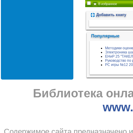
В избранное
Добавить книгу
Пожалуйста, подождите...
Популярные
Методики оценк
Электроника ша
ЕНиР 25 "ТАК
Руководство по 
РС игры №12 2
Библиотека онла
www.l
Cодержимое сайта предназначено и