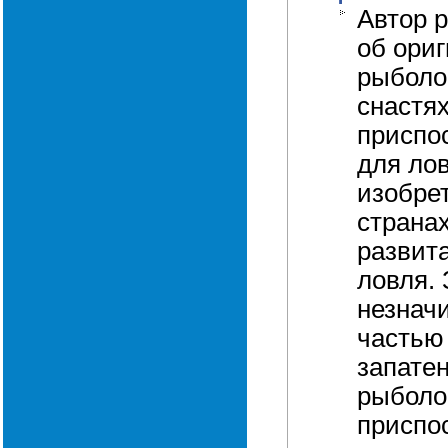
Автор 
об ори
рыболо
снастях
приспо
для лов
изобре
странах
развит
ловля. 
незнач
частью
запате
рыболо
приспо