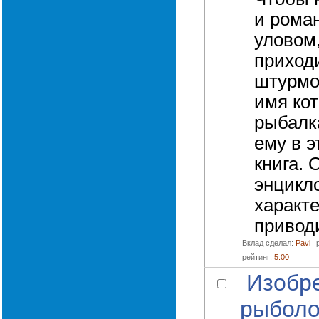
и роман
уловом
приход
штурмов
имя кот
рыбалк
ему в э
книга. 
энцикл
характе
приводи
Вклад сделал:
Pavl
рейтинг:
5.00
Изобр
рыболо