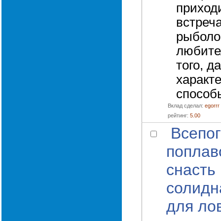
приход
встреч
рыболо
любите
того, д
характ
способы
Вклад сделал:
egorrr
рейтинг:
5.00
Всепо
поплав
снасть
солидн
для ло