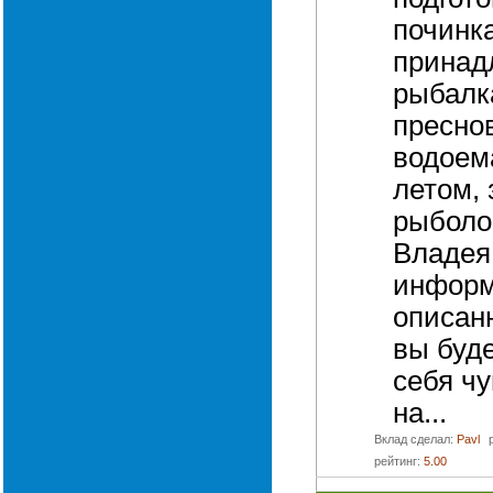
починк
принад
рыбалк
пресно
водоем
летом, 
рыболо
Владея
информ
описанн
вы буд
себя ч
на...
Вклад сделал:
Pavl
рейтинг:
5.00