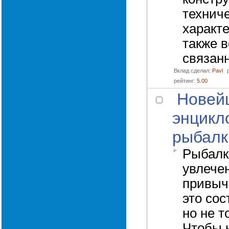
технич
характе
также в
связанн
Вклад сделал:
Pavl
рейтинг:
5.00
Новей
энцикл
рыбалк
Рыбалка
увлечен
привыч
это сос
но не то
Чтобы 