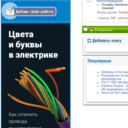
теплопередачи.
Основы теплотех
языком!
Вклад сделал:
Tourist
страниц:
345
рейтин
В избранное
Добавить книгу
Пожалуйста, подождите...
Популярные
Лоббизм в России
Руководство по р
производства
ГОСТ 7061-88 Вар
Daewoo Espero - 
обслуживанию и 
Лиза Girl №2 (фев