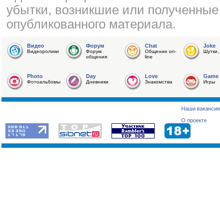
убытки, возникшие или полученные
опубликованного материала.
Видео
Форум
Chat
Joke
Видеоролики
Форум
Общение on-
Шутки,
общения
line
Photo
Day
Love
Game
Фотоальбомы
Дневники
Знакомства
Игры
Наши вакансии
О проекте