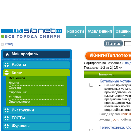
НОВОСТИ
РАЗВЛЕЧЕНИЯ
ОБЩЕНИ
Вход
Мои загрузки
Мои закладки
Мой профиль
\\
Книги
\
Теплотех
Сортировка по названию
,
по 
Работы
Показаны: 1-2 из 2
Книги
Название
Все книги
Котельные устан
Другое
В книге приведен
Словарь
котельных устано
Справочник
производительно
назначения и уст
Учебник
предназначена дл
Энциклопедия
производстве маш
котельных по об
Инструкции
водогрейных котл
Вклад сделал:
rank0
ГОСТы
страниц:
273
рейтин
Журналы
Теплотехника. О