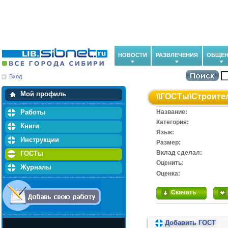
НОВОСТИ
РАЗВЛЕЧЕНИЯ
ОБЩЕН
Вход
Мои загрузки
Мои закладки
Мой профиль
\\
ГОСТы
\
Строите
Работы
Название:
Категория:
Книги
Язык:
Инструкции
Размер:
Вклад сделал:
ГОСТы
Оценить:
Журналы
Оценка:
Скачать
Добавить ГОСТ