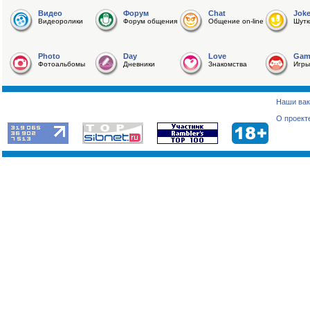
Видео
Форум
Chat
Jok
Видеоролики
Форум общения
Общение on-line
Шутк
Photo
Day
Love
Gam
Фотоальбомы
Дневники
Знакомства
Игры
Наши вак
О проект