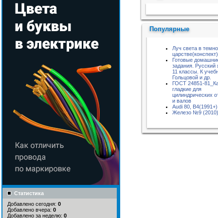
Пожалуйста, подождите...
Популярные
Луч света в темн
царстве(конспект)
Готовые домашни
задания. Русский 
11 классы. К учебн
Гольцовой и др.
ГОСТ 24851-81_К
гладкие для
цилиндрических о
и валов
Audi 80, B4(1991+)
Железо №9 (2010
Статистика
Добавлено сегодня:
0
Добавлено вчера:
0
Добавлено за неделю:
0