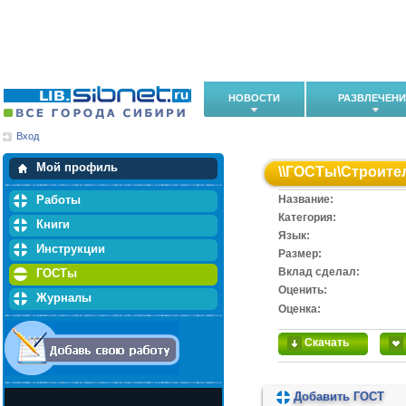
НОВОСТИ
РАЗВЛЕЧЕН
Вход
Мои загрузки
Мои закладки
Мой профиль
\\
ГОСТы
\
Строите
Работы
Название:
Категория:
Книги
Язык:
Инструкции
Размер:
Вклад сделал:
ГОСТы
Оценить:
Журналы
Оценка:
Скачать
Добавить ГОСТ