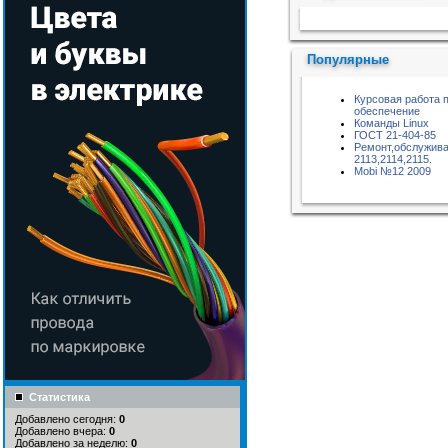
Пожалуйста, подождите...
Популярные
Курсовая работа 
обеспечение
Команды Linux
ГОСТ 21-404-85
Ремонт,обслужива
2113,2114,2115.
Mobi №12 2009
Статистика
Добавлено сегодня:
0
Добавлено вчера:
0
Добавлено за неделю:
0