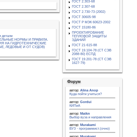
ГОСТ 2.303-68
ГОСТ 2.307-68
ГОСТ 2.730-73 (2002)
ГОСТ 30605-98
ГОСТ Р МЭК 60623-2002
ГОСТ 15180-86
ПРОЕКТИРОВАНИЕ
и детали
ТЕПЛОВОЙ ЗАЩИТЫ
ИТЕЛЬНЫЕ НОРМЫ И ПРАВИЛА.
ЗДАНИЙ
ИЯ НА ГИДРОТЕХНИЧЕСКИЕ
ГОСТ 21-615-88
, ЛЕДОВЫЕ И ОТ СУДОВ)
ГОСТ 19.104-78 (СТ СЭВ
2088-80) ЕСПД
ГОСТ 19.201-78 (СТ СЭВ
1627-79)
Форум
автор:
Alina Anop
Куда пойти учиться?
автор:
Gordui
КИПиА
автор:
Matkn
Выбор вуза и направления
автор:
Murakami
ВУЗ - программист.(очно)
автор:
Murakami