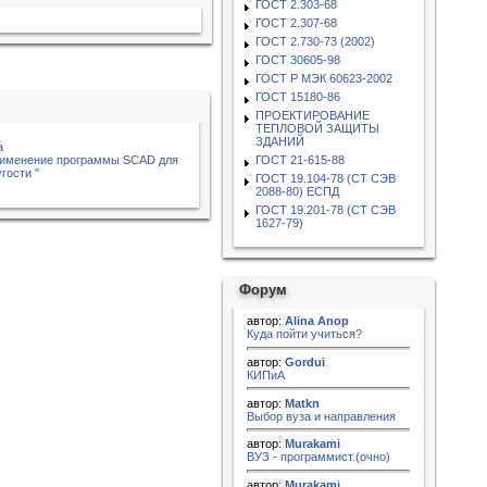
ГОСТ 2.303-68
ГОСТ 2.307-68
ГОСТ 2.730-73 (2002)
ГОСТ 30605-98
ГОСТ Р МЭК 60623-2002
ГОСТ 15180-86
ПРОЕКТИРОВАНИЕ
ТЕПЛОВОЙ ЗАЩИТЫ
ЗДАНИЙ
а
рименение программы SCAD для
ГОСТ 21-615-88
гости "
ГОСТ 19.104-78 (СТ СЭВ
2088-80) ЕСПД
ГОСТ 19.201-78 (СТ СЭВ
1627-79)
Форум
автор:
Alina Anop
Куда пойти учиться?
автор:
Gordui
КИПиА
автор:
Matkn
Выбор вуза и направления
автор:
Murakami
ВУЗ - программист.(очно)
автор:
Murakami