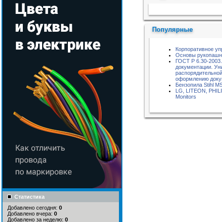
Пожалуйста, подождите...
Популярные
Корпоративное уп
Основы рукопашн
ГОСТ Р 6.30-200
документации. Ун
распорядительной
оформлению доку
Бензопила Stihl M
LG, LITEON, PH
Monitors
Статистика
Добавлено сегодня:
0
Добавлено вчера:
0
Добавлено за неделю:
0