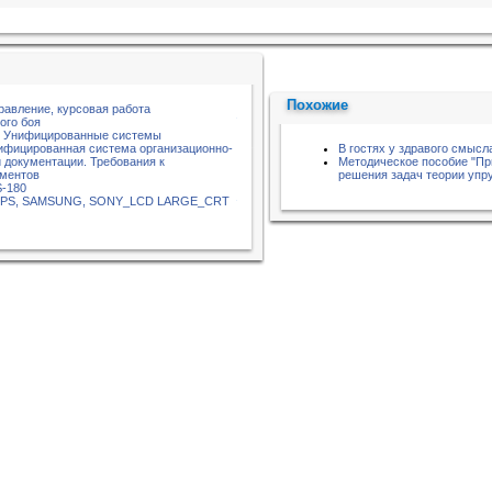
Похожие
равление, курсовая работа
ого боя
3. Унифицированные системы
ифицированная система организационно-
В гостях у здравого смысл
 документации. Требования к
Методическое пособие "П
ментов
решения задач теории упру
S-180
ILIPS, SAMSUNG, SONY_LCD LARGE_CRT