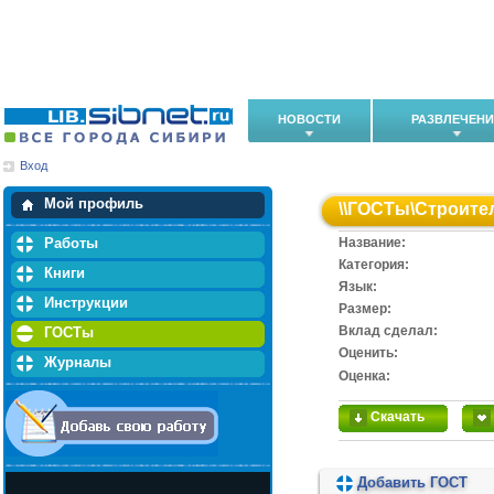
НОВОСТИ
РАЗВЛЕЧЕН
Вход
Мои загрузки
Мои закладки
Мой профиль
\\
ГОСТы
\
Строите
Работы
Название:
Категория:
Книги
Язык:
Инструкции
Размер:
Вклад сделал:
ГОСТы
Оценить:
Журналы
Оценка:
Скачать
Добавить ГОСТ