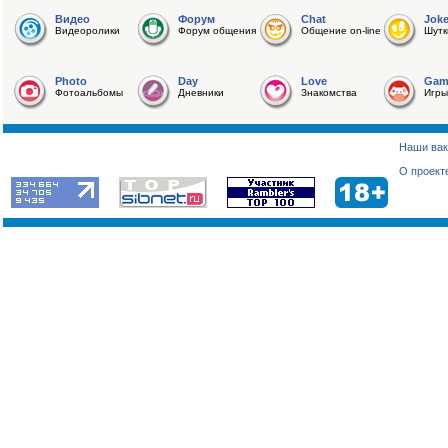
Видео
Форум
Chat
Jok
Видеоролики
Форум общения
Общение on-line
Шутк
Photo
Day
Love
Gam
Фотоальбомы
Дневники
Знакомства
Игры
Наши вак
О проект