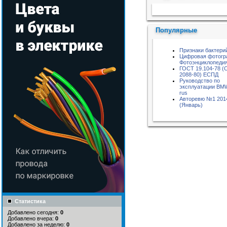
Пожалуйста, подождите...
Популярные
Признаки бактери
Цифровая фотогр
Фотоэнциклопедия
ГОСТ 19.104-78 (
2088-80) ЕСПД
Руководство по
эксплуатации BM
rus
Авторевю №1 201
(Январь)
Статистика
Добавлено сегодня:
0
Добавлено вчера:
0
Добавлено за неделю:
0