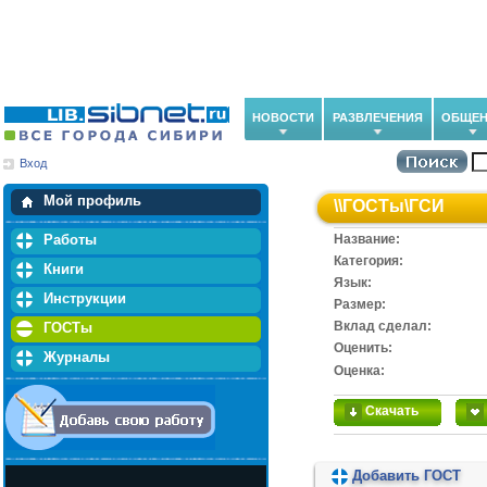
НОВОСТИ
РАЗВЛЕЧЕНИЯ
ОБЩЕН
Вход
Мои загрузки
Мои закладки
Мой профиль
\\
ГОСТы
\
ГСИ
Работы
Название:
Категория:
Книги
Язык:
Инструкции
Размер:
Вклад сделал:
ГОСТы
Оценить:
Журналы
Оценка:
Скачать
Добавить ГОСТ