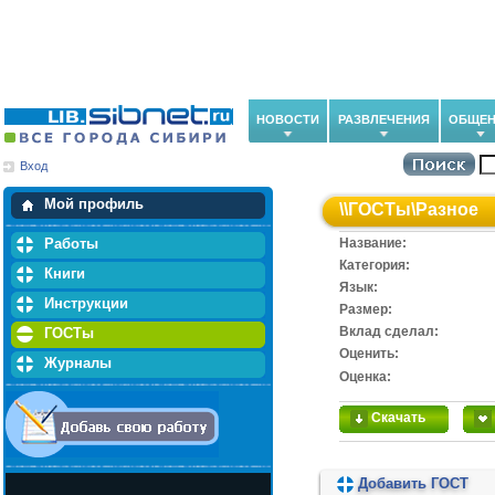
НОВОСТИ
РАЗВЛЕЧЕНИЯ
ОБЩЕН
Вход
Мои загрузки
Мои закладки
Мой профиль
\\
ГОСТы
\
Разное
Работы
Название:
Категория:
Книги
Язык:
Инструкции
Размер:
Вклад сделал:
ГОСТы
Оценить:
Журналы
Оценка:
Скачать
Добавить ГОСТ