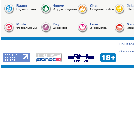
Видео
Форум
Chat
Jok
Видеоролики
Форум общения
Общение on-line
Шутк
Photo
Day
Love
Gam
Фотоальбомы
Дневники
Знакомства
Игры
Наши вак
О проект