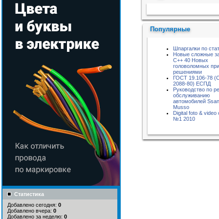
Пожалуйста, подождите...
Популярные
Шпаргалки по ста
Новые сложные за
С++ 40 Новых
головоломных пр
решениями
ГОСТ 19.106-78 (
2088-80) ЕСПД
Руководство по р
обслуживанию
автомобилей Ssa
Musso
Digital foto & vide
№1 2010
Статистика
Добавлено сегодня:
0
Добавлено вчера:
0
Добавлено за неделю:
0