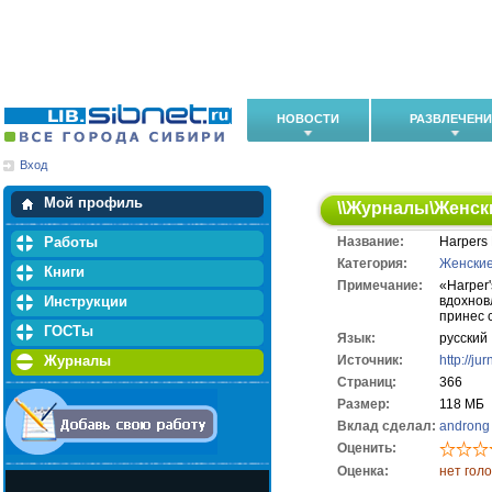
НОВОСТИ
РАЗВЛЕЧЕН
Вход
Мои загрузки
Мои закладки
Мой профиль
\\
Журналы
\
Женск
Работы
Название:
Harpers
Категория:
Женски
Книги
Примечание:
«Harper
Инструкции
вдохнов
принес 
ГОСТы
Язык:
русский
Журналы
Источник:
http://j
Cтраниц:
366
Размер:
118 МБ
Вклад сделал:
androng
Оценить:
Оценка:
нет гол