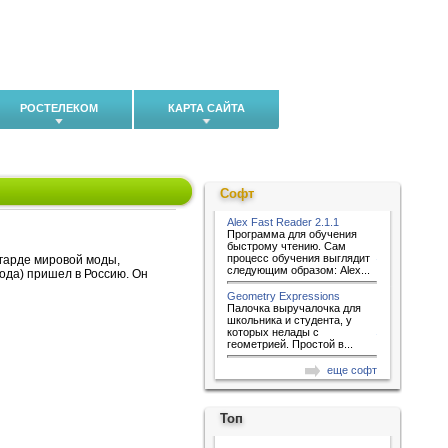
РОСТЕЛЕКОМ
КАРТА САЙТА
Софт
Alex Fast Reader 2.1.1
Программа для обучения
быстрому чтению. Сам
процесс обучения выглядит
нгарде мировой моды,
следующим образом: Alex...
ода) пришел в Россию. Он
Geometry Expressions
Палочка выручалочка для
школьника и студента, у
которых нелады с
геометрией. Простой в...
еще софт
Топ