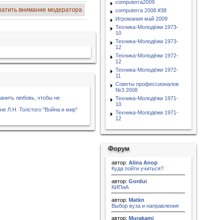
computerra2009
ратить внимание модератора
computerra 2008 #38
Игромания май 2009
Техника-Молодёжи 1973-
10
Техника-Молодёжи 1973-
12
Техника-Молодёжи 1972-
12
Техника-Молодёжи 1972-
11
Советы профессионалов
№3 2008
анить любовь, чтобы не
Техника-Молодёжи 1971-
10
е Л.Н. Толстого "Война и мир"
Техника-Молодёжи 1971-
12
Форум
автор:
Alina Anop
Куда пойти учиться?
автор:
Gordui
КИПиА
автор:
Matkn
Выбор вуза и направления
автор:
Murakami