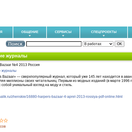
ИЯ
ОБЩЕНИЕ
СЕРВИСЫ
СПЕЦПРОЕКТЫ
ие журналы
 Bazaar №4 2013 Россия
е журналы
's Bazaar» — сверхпопулярный журнал, который уже 145 лет находится в ава
ляя миллионы своих читательниц. Первым из модных изданий (в марте 1996 г
с собой уникальный взгляд на моду и стиль.
urnalik.ru/zhenskie/16880-harpers-bazaar-4-aprel-2013-rossiya-pdf-online.html
осов