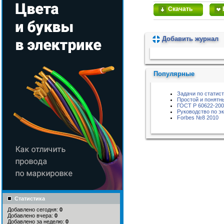
Скачать
Добавить журнал
Пожалуйста, подождите...
Популярные
Задачи по статис
Простой и понятн
ГОСТ Р 60622-20
Руководство по э
Forbes №8 2010
Статистика
Добавлено сегодня:
0
Добавлено вчера:
0
Добавлено за неделю:
0