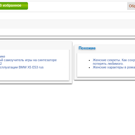
В избранное
Об
Похожие
тике
ый самоучитель игры на синтезаторе
Женские секреты. Как сохр
02
потерять любимого.
ксплуатации BMW X5 E53 rus
Женские характеры в роман